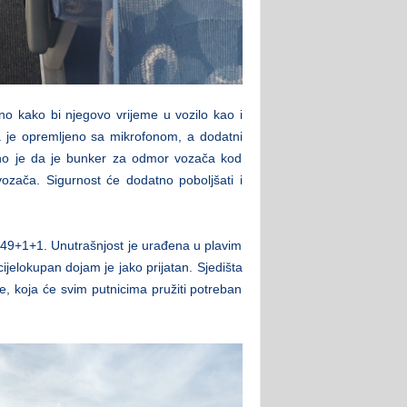
o kako bi njegovo vrijeme u vozilo kao i
a je opremljeno sa mikrofonom, a dodatni
ntno je da je bunker za odmor vozača kod
zača. Sigurnost će dodatno poboljšati i
i 49+1+1. Unutrašnjost je urađena u plavim
cijelokupan dojam je jako prijatan. Sjedišta
ne, koja će svim putnicima pružiti potreban