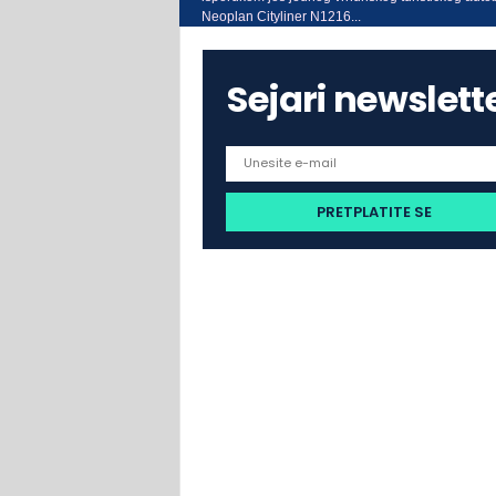
Neoplan Cityliner N1216...
Sejari newslett