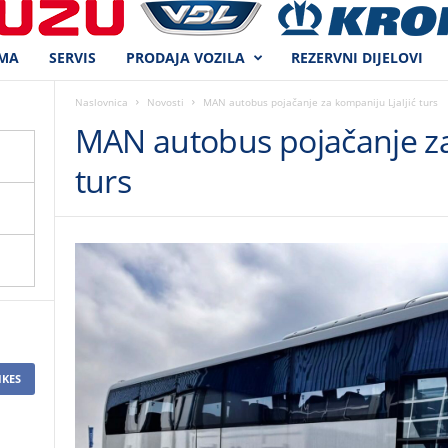
MA
SERVIS
PRODAJA VOZILA
REZERVNI DIJELOVI
Naslovnica
Novosti
MAN autobus pojačanje za kompaniju Ljaljić turs
MAN autobus pojačanje za
turs
IKES