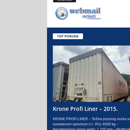
.
o
.
TOP PONUDA
S
a
r
a
j
e
Krone Profi Liner – 2015.
v
KRONE PROFI LINER – Težina praznog vozila s
navedenom opremom (+/- 3%): 6500 kg –
o
Neopterećena visina sedla: 1.150 mm – Multilock