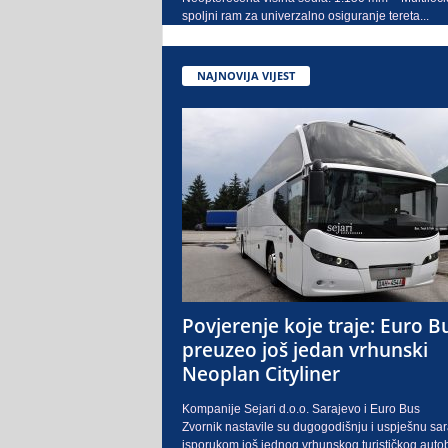
spoljni ram za univerzalno osiguranje tereta...
NAJNOVIJA VIJEST
Povjerenje koje traje: Euro B
preuzeo još jedan vrhunski
Neoplan Cityliner
Kompanije Sejari d.o.o. Sarajevo i Euro Bus
Zvornik nastavile su dugogodišnju i uspješnu sa
isporukom još jednog vrhunskog turističkog auto