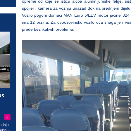
opreme od koje se ističu alcoa aluminijumske felge, sis
spojler i kamera za vožnju unazad dok na prednjem dijelu
Vozilo pogoni domaći MAN Euro 5/EEV motor jačine 324 k
ima 12 brzina. Za dvoosovinsko vozilo ova snaga je i viš
pređe bez ikakvih problema.
us
0
radnju
busa –