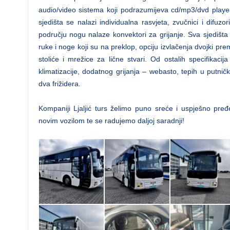
audio/video sistema koji podrazumijeva cd/mp3/dvd play
sjedišta se nalazi individualna rasvjeta, zvučnici i difu
području nogu nalaze konvektori za grijanje. Sva sjedišta
ruke i noge koji su na preklop, opciju izvlačenja dvojki pr
stoliće i mrežice za lične stvari. Od ostalih specifikaci
klimatizacije, dodatnog grijanja – webasto, tepih u putničk
dva frižidera.
Kompaniji Ljaljić turs želimo puno sreće i uspješno pređ
novim vozilom te se radujemo daljoj saradnji!