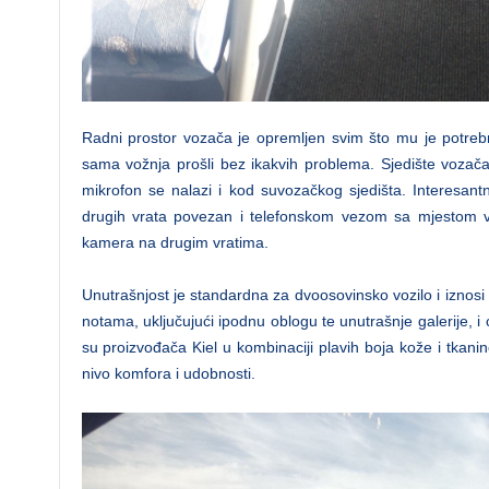
Radni prostor vozača je opremljen svim što mu je potrebn
sama vožnja prošli bez ikakvih problema. Sjedište vozač
mikrofon se nalazi i kod suvozačkog sjedišta. Interesa
drugih vrata povezan i telefonskom vezom sa mjestom vo
kamera na drugim vratima.
Unutrašnjost je standardna za dvoosovinsko vozilo i iznos
notama, uključujući ipodnu oblogu te unutrašnje galerije, i 
su proizvođača Kiel u kombinaciji plavih boja kože i tkani
nivo komfora i udobnosti.