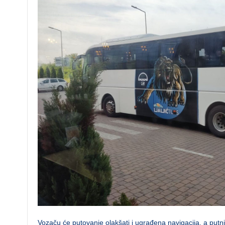
Vozaču će putovanje olakšati i ugrađena navigacija, a putnic