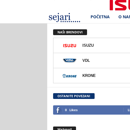
POČETNA
O NA
S
e
NAŠI BRENDOVI
j
ISUZU
a
VDL
r
KRONE
i
d
OSTANITE POVEZANI
.
0
Likes
L
o
Webmail