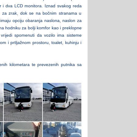
er i dva LCD monitora. Iznad svakog reda
zori za zrak, dok se na bočnim stranama u
 imaju opciju obaranja naslona, naslon za
ema hodniku za bolji komfor kao i preklopne
ja vrijedi spomenuti da vozilo ima sisteme
om i prtljažnom prostoru, toalet, kuhinju i
enih kilometara te prevezenih putnika sa