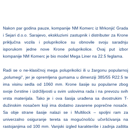
Nakon par godina pauze, kompanije NM Komerc iz Mrkonjić Grada
i Sejari d.o.o. Sarajevo, ekskluzivni zastupnik i distributer za Krone
priključna vozila i poluprikolice su obnovile svoju saradnju
isporukom jedne nove Krone poluprikolice. Ovaj put izbor
kompanije NM Komerc je bio model Mega Liner na 22.5 feglama.
Radi se o ne-klasičnoj mega poluprikolici ili u žargonu popularnoj
„polumegi“, jer je opremljena gumama u dimenziji 385/55 R22.5 te
ima visinu sedla od 1060 mm. Krone šasije su popularne zbog
svoje čvrstine i izdržiljvosti u svim uslovima rada i na prevozu svih
vrsta materijala. Tako je i ova šasija urađena sa dvostrukim T-
dužinskim nosačem koji ima dodatno zavarene poprečne nosače.
Sa obje strane šasije nalazi se i Multilock – spoljni ram za
univerzalno osiguranje tereta sa mogućnošću učvršćivanja na
rastojanjima od 100 mm. Vanjski izgled karakteriše i zadnja zaštita