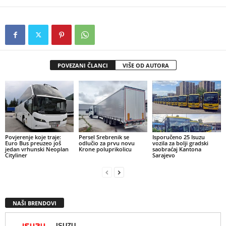
POVEZANI ČLANCI
VIŠE OD AUTORA
Povjerenje koje traje:
Persel Srebrenik se
Isporučeno 25 Isuzu
Euro Bus preuzeo još
odlučio za prvu novu
vozila za bolji gradski
jedan vrhunski Neoplan
Krone poluprikolicu
saobraćaj Kantona
Cityliner
Sarajevo
NAŠI BRENDOVI
ISUZU