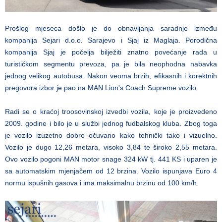
Prošlog mjeseca došlo je do obnavljanja saradnje između
kompanija Sejari d.o.o. Sarajevo i Sjaj iz Maglaja. Porodična
kompanija Sjaj je počelja bilježiti znatno povećanje rada u
turističkom segmentu prevoza, pa je bila neophodna nabavka
jednog velikog autobusa. Nakon veoma brzih, efikasnih i korektnih
pregovora izbor je pao na MAN Lion's Coach Supreme vozilo.
Radi se o kraćoj troosovinskoj izvedbi vozila, koje je proizvedeno
2009. godine i bilo je u službi jednog fudbalskog kluba. Zbog toga
je vozilo izuzetno dobro očuvano kako tehnički tako i vizuelno.
Vozilo je dugo 12,26 metara, visoko 3,84 te široko 2,55 metara.
Ovo vozilo pogoni MAN motor snage 324 kW tj. 441 KS i uparen je
sa automatskim mjenjačem od 12 brzina. Vozilo ispunjava Euro 4
normu ispušnih gasova i ima maksimalnu brzinu od 100 km/h.