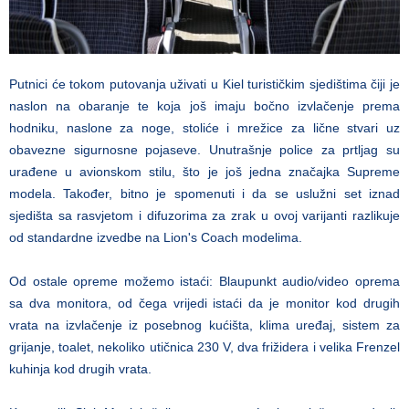
Putnici će tokom putovanja uživati u Kiel turističkim sjedištima čiji je
naslon na obaranje te koja još imaju bočno izvlačenje prema
hodniku, naslone za noge, stoliće i mrežice za lične stvari uz
obavezne sigurnosne pojaseve. Unutrašnje police za prtljag su
urađene u avionskom stilu, što je još jedna značajka Supreme
modela. Također, bitno je spomenuti i da se uslužni set iznad
sjedišta sa rasvjetom i difuzorima za zrak u ovoj varijanti razlikuje
od standardne izvedbe na Lion's Coach modelima.
Od ostale opreme možemo istaći: Blaupunkt audio/video oprema
sa dva monitora, od čega vrijedi istaći da je monitor kod drugih
vrata na izvlačenje iz posebnog kućišta, klima uređaj, sistem za
grijanje, toalet, nekoliko utičnica 230 V, dva frižidera i velika Frenzel
kuhinja kod drugih vrata.