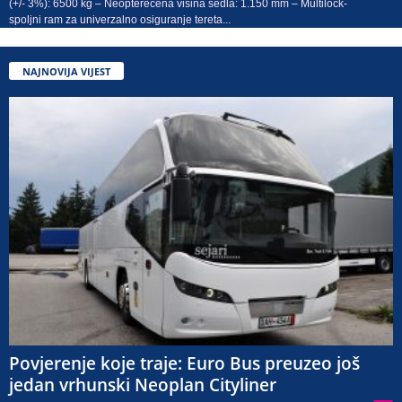
(+/- 3%): 6500 kg – Neopterećena visina sedla: 1.150 mm – Multilock-
spoljni ram za univerzalno osiguranje tereta...
NAJNOVIJA VIJEST
Povjerenje koje traje: Euro Bus preuzeo još
jedan vrhunski Neoplan Cityliner