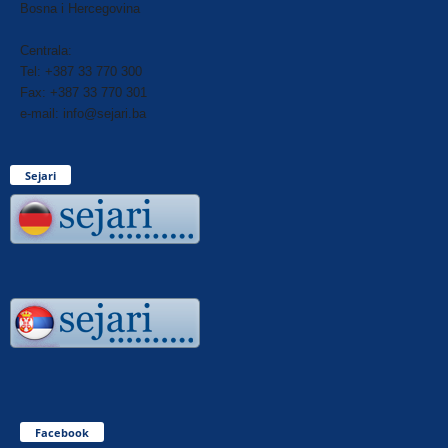
Bosna i Hercegovina
Centrala:
Tel: +387 33 770 300
Fax: +387 33 770 301
e-mail: info@sejari.ba
Sejari
Facebook