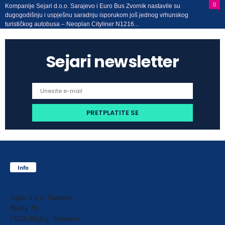
0
Kompanije Sejari d.o.o. Sarajevo i Euro Bus Zvornik nastavile su
dugogodišnju i uspješnu saradnju isporukom još jednog vrhunskog
turističkog autobusa – Neoplan Cityliner N1216...
Sejari newsletter
Info
Sejari d.o.o. Sarajevo
Blažuj 78,
71215 Blažuj - Sarajevo