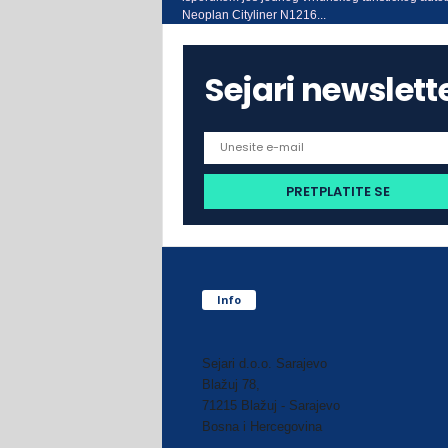
Neoplan Cityliner N1216...
Sejari newslett
Info
Sejari d.o.o. Sarajevo
Blažuj 78,
71215 Blažuj - Sarajevo
Bosna i Hercegovina