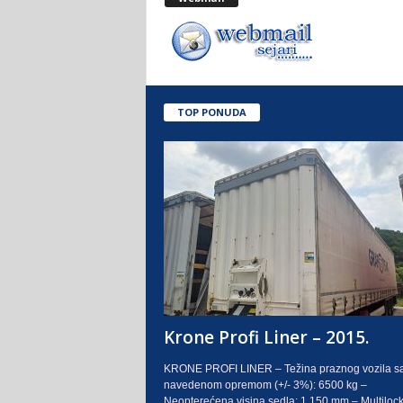
.
o
.
TOP PONUDA
S
a
r
a
j
e
Krone Profi Liner – 2015.
v
KRONE PROFI LINER – Težina praznog vozila s
navedenom opremom (+/- 3%): 6500 kg –
o
Neopterećena visina sedla: 1.150 mm – Multilock