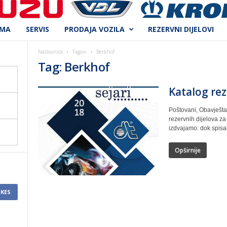
AMA
SERVIS
PRODAJA VOZILA
REZERVNI DIJELOVI
Naslovnica
Tagovi
Berkhof
Tag: Berkhof
Katalog rez
Poštovani, Obavješta
rezervnih dijelova z
izdvajamo: dok spisak 
Opširnije
IKES