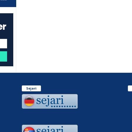
er
Sejari