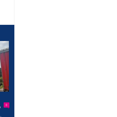
0
a
-