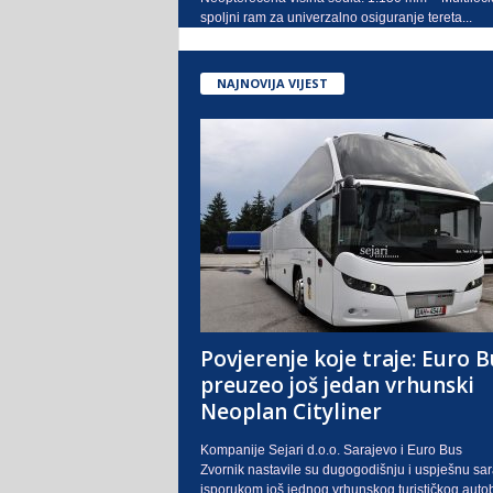
spoljni ram za univerzalno osiguranje tereta...
NAJNOVIJA VIJEST
Povjerenje koje traje: Euro B
preuzeo još jedan vrhunski
Neoplan Cityliner
Kompanije Sejari d.o.o. Sarajevo i Euro Bus
Zvornik nastavile su dugogodišnju i uspješnu sa
isporukom još jednog vrhunskog turističkog auto