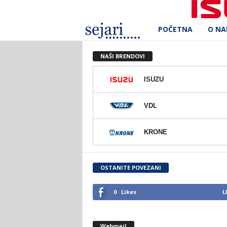
POČETNA
O N
S
e
NAŠI BRENDOVI
j
ISUZU
a
VDL
r
KRONE
i
d
OSTANITE POVEZANI
.
0
Likes
L
o
Webmail