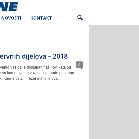
NOVOSTI
KONTAKT
ervnih dijelova – 2018
0
vamo Vas da je dostupan naš novi katalog
a sva komercijalna vozila. Iz ponude posebno
i cijene ostalih rezervnih dijelova...