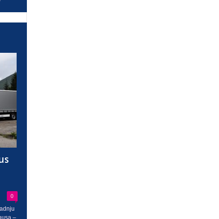
us
0
radnju
busa –