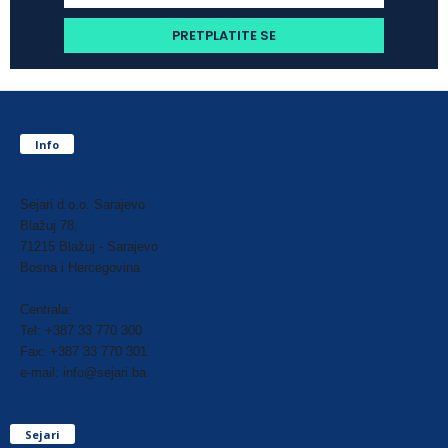
Info
Sejari d.o.o. Sarajevo
Blažuj 78,
71215 Blažuj - Sarajevo
Bosna i Hercegovina
Centrala:
Tel: +387 33 770 300
Fax: +387 33 770 301
e-mail: info@sejari.ba
Sejari