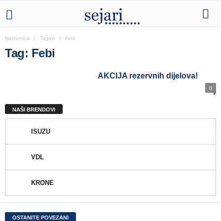
Naslovnica
Tagovi
Febi
Tag: Febi
AKCIJA rezervnih dijelova!
0
NAŠI BRENDOVI
ISUZU
VDL
KRONE
OSTANITE POVEZANI