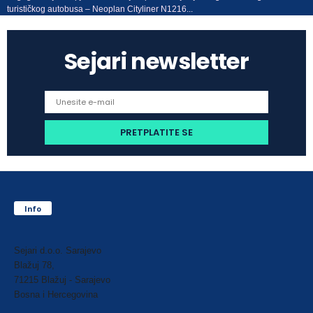
turističkog autobusa – Neoplan Cityliner N1216...
Sejari newsletter
Info
Sejari d.o.o. Sarajevo
Blažuj 78,
71215 Blažuj - Sarajevo
Bosna i Hercegovina