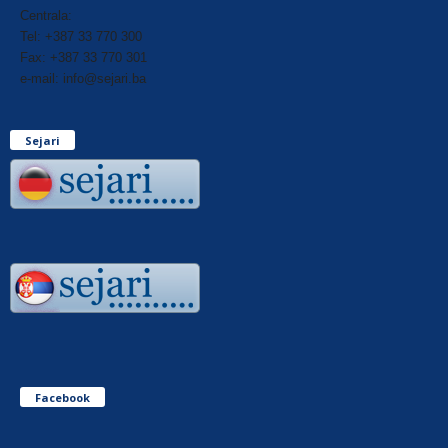
Centrala:
Tel: +387 33 770 300
Fax: +387 33 770 301
e-mail: info@sejari.ba
Sejari
Facebook