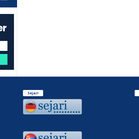
er
Sejari