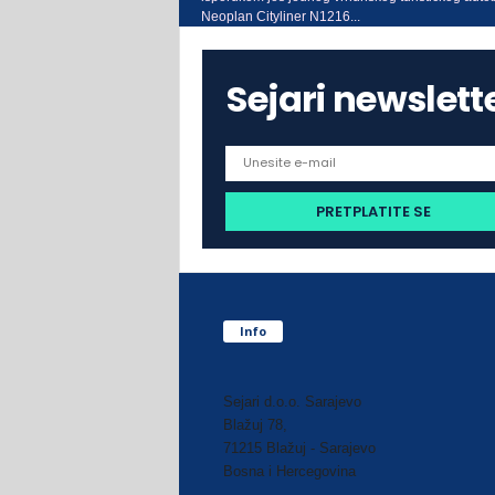
Neoplan Cityliner N1216...
Sejari newslett
Info
Sejari d.o.o. Sarajevo
Blažuj 78,
71215 Blažuj - Sarajevo
Bosna i Hercegovina