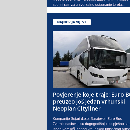
spoljni ram za univerzalno osiguranje tereta...
NAJNOVIJA VIJEST
Povjerenje koje traje: Euro B
preuzeo još jedan vrhunski
Neoplan Cityliner
Kompanije Sejari d.o.o. Sarajevo i Euro Bus
Zvornik nastavile su dugogodišnju i uspješnu sa
isporukom još jednog vrhunskog turističkog auto