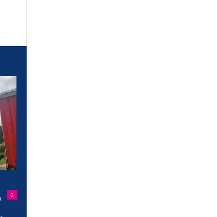
0
a
-