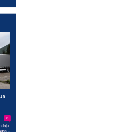
us
0
radnju
busa –