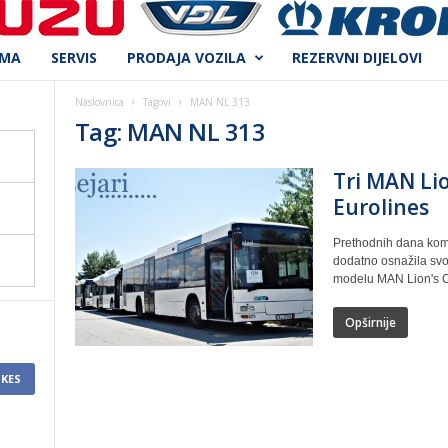
AMA
SERVIS
PRODAJA VOZILA
REZERVNI DIJELOVI
Naslovnica
Tagovi
MAN NL 313
Tag: MAN NL 313
Tri MAN Lio
Eurolines
Prethodnih dana komp
dodatno osnažila svoj
modelu MAN Lion's Ci
Opširnije
IKES