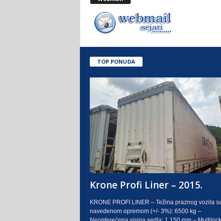
.
o
.
TOP PONUDA
S
a
r
a
j
e
Krone Profi Liner – 2015.
v
KRONE PROFI LINER – Težina praznog vozila s
navedenom opremom (+/- 3%): 6500 kg –
o
Neopterećena visina sedla: 1.150 mm – Multilock