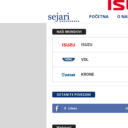
POČETNA
O N
S
e
NAŠI BRENDOVI
j
ISUZU
a
VDL
r
KRONE
i
d
OSTANITE POVEZANI
.
0
Likes
L
o
Webmail