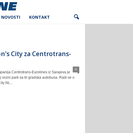
NOVOSTI
KONTAKT
n's City za Centrotrans-
0
anija Centrotrans-Eurolines iz Sarajeva je
 vozni park sa tri gradska autobusa. Radi se o
ty NL...