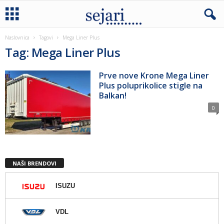
Naslovnica
Tagovi
Mega Liner Plus
Tag: Mega Liner Plus
Prve nove Krone Mega Liner
Plus poluprikolice stigle na
Balkan!
0
NAŠI BRENDOVI
ISUZU
VDL