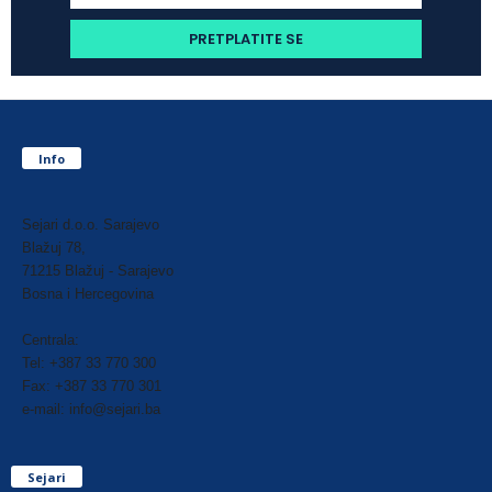
Info
Sejari d.o.o. Sarajevo
Blažuj 78,
71215 Blažuj - Sarajevo
Bosna i Hercegovina
Centrala:
Tel: +387 33 770 300
Fax: +387 33 770 301
e-mail: info@sejari.ba
Sejari