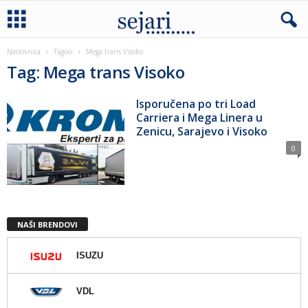
Naslovnica
Tagovi
Mega trans Visoko
Tag: Mega trans Visoko
Isporučena po tri Load
Carriera i Mega Linera u
Zenicu, Sarajevo i Visoko
0
NAŠI BRENDOVI
ISUZU
VDL