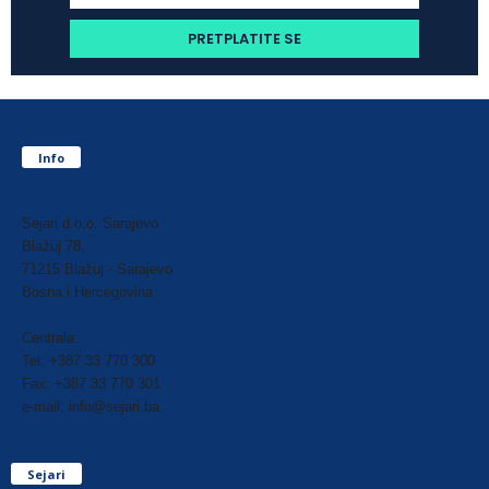
Info
Sejari d.o.o. Sarajevo
Blažuj 78,
71215 Blažuj - Sarajevo
Bosna i Hercegovina
Centrala:
Tel: +387 33 770 300
Fax: +387 33 770 301
e-mail: info@sejari.ba
Sejari