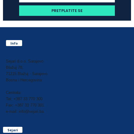
Info
Sejari d.o.o. Sarajevo
Blažuj 78,
71215 Blažuj - Sarajevo
Bosna i Hercegovina
Centrala:
Tel: +387 33 770 300
Fax: +387 33 770 301
e-mail: info@sejari.ba
Sejari