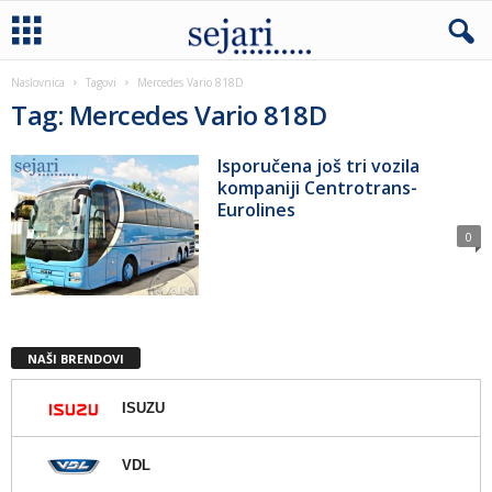
Naslovnica
Tagovi
Mercedes Vario 818D
Tag: Mercedes Vario 818D
Isporučena još tri vozila
kompaniji Centrotrans-
Eurolines
0
NAŠI BRENDOVI
ISUZU
VDL