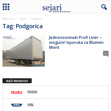
Naslovnica
Tagovi
Podgorica
Tag: Podgorica
Jednoosovinski Profi Liner –
moguće! Isporuka za Blumen
Mont
0
NAŠI BRENDOVI
ISUZU
VDL