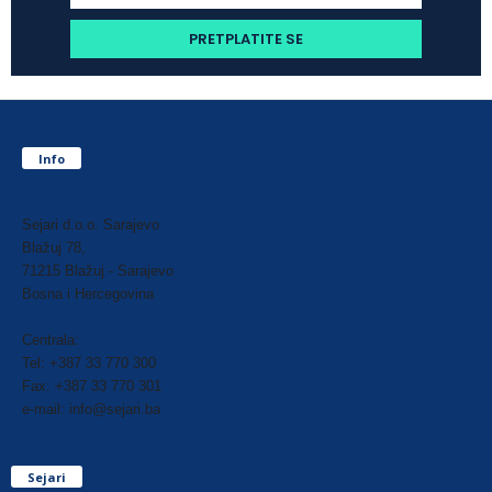
Info
Sejari d.o.o. Sarajevo
Blažuj 78,
71215 Blažuj - Sarajevo
Bosna i Hercegovina
Centrala:
Tel: +387 33 770 300
Fax: +387 33 770 301
e-mail: info@sejari.ba
Sejari