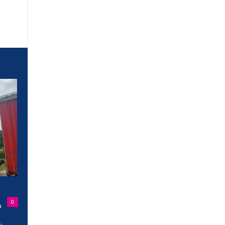
0
a
-