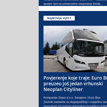
spoljni ram za univerzalno osiguranje tereta...
NAJNOVIJA VIJEST
Povjerenje koje traje: Euro B
preuzeo još jedan vrhunski
Neoplan Cityliner
Kompanije Sejari d.o.o. Sarajevo i Euro Bus
Zvornik nastavile su dugogodišnju i uspješnu sa
isporukom još jednog vrhunskog turističkog auto