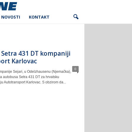
NOVOSTI
KONTAKT
 Setra 431 DT kompaniji
ort Karlovac
0
kompanije Sejari, u Odelzhausenu (Njemačka),
a autobusa Setra 431 DT za hrvatsku
u Autotransport Karlovac. S obzirom da...