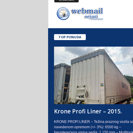
.
o
.
TOP PONUDA
S
a
r
a
j
e
Krone Profi Liner – 2015.
v
KRONE PROFI LINER – Težina praznog vozila s
navedenom opremom (+/- 3%): 6500 kg –
o
Neopterećena visina sedla: 1.150 mm – Multilock