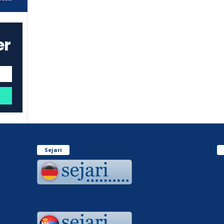
er
Sejari