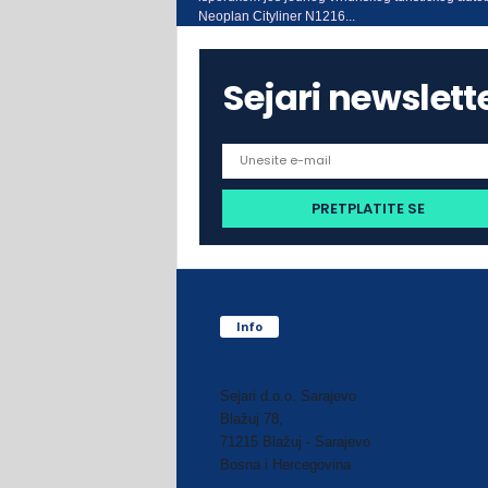
Neoplan Cityliner N1216...
Sejari newslett
Info
Sejari d.o.o. Sarajevo
Blažuj 78,
71215 Blažuj - Sarajevo
Bosna i Hercegovina