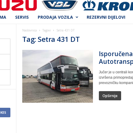
AMA
SERVIS
PRODAJA VOZILA
REZERVNI DIJELOVI
Naslovnica
Tagovi
Setra 431 DT
Tag: Setra 431 DT
Isporučena
Autotransp
Jučer je u centrali 
izvršena primopredaj
prevozničku kompanij
Opširnije
IKES