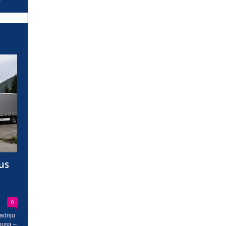
us
0
radnju
busa –