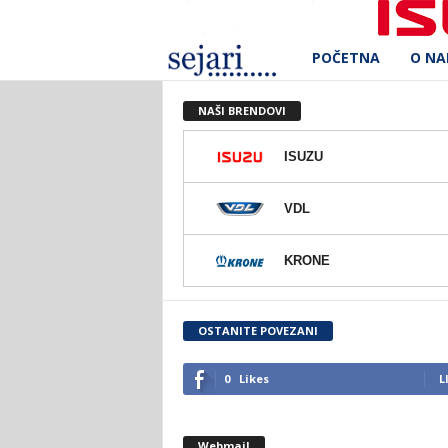
POČETNA
O N
S
e
NAŠI BRENDOVI
j
ISUZU
a
VDL
r
KRONE
i
d
OSTANITE POVEZANI
.
0
Likes
L
o
Webmail