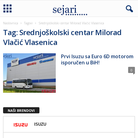
Naslovnica
Tagovi
Srednjoškolski centar Milorad Vlačić Vlasenica
Tag: Srednjoškolski centar Milorad
Vlačić Vlasenica
Prvi Isuzu sa Euro 6D motorom
isporučen u BiH!
0
NAŠI BRENDOVI
ISUZU