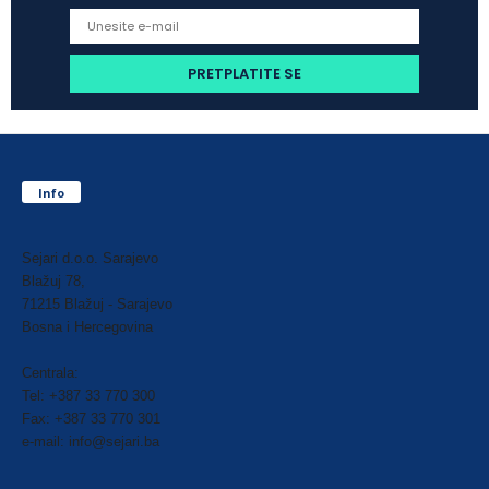
Info
Sejari d.o.o. Sarajevo
Blažuj 78,
71215 Blažuj - Sarajevo
Bosna i Hercegovina
Centrala:
Tel: +387 33 770 300
Fax: +387 33 770 301
e-mail: info@sejari.ba