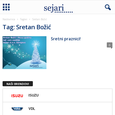
Naslovnica
Tagovi
Sretan Božić
Tag: Sretan Božić
Sretni praznici!
0
NAŠI BRENDOVI
ISUZU
VDL