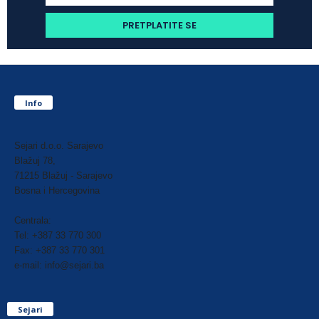
Info
Sejari d.o.o. Sarajevo
Blažuj 78,
71215 Blažuj - Sarajevo
Bosna i Hercegovina
Centrala:
Tel: +387 33 770 300
Fax: +387 33 770 301
e-mail: info@sejari.ba
Sejari