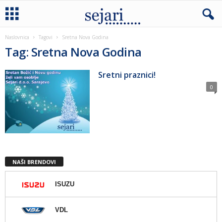
Naslovnica
Tagovi
Sretna Nova Godina
Tag: Sretna Nova Godina
Sretni praznici!
0
NAŠI BRENDOVI
ISUZU
VDL