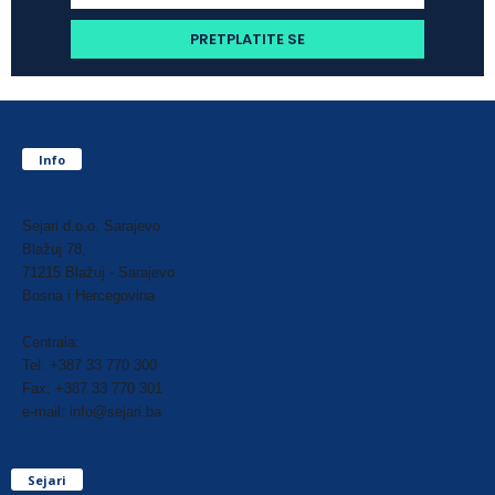
Info
Sejari d.o.o. Sarajevo
Blažuj 78,
71215 Blažuj - Sarajevo
Bosna i Hercegovina
Centrala:
Tel: +387 33 770 300
Fax: +387 33 770 301
e-mail: info@sejari.ba
Sejari