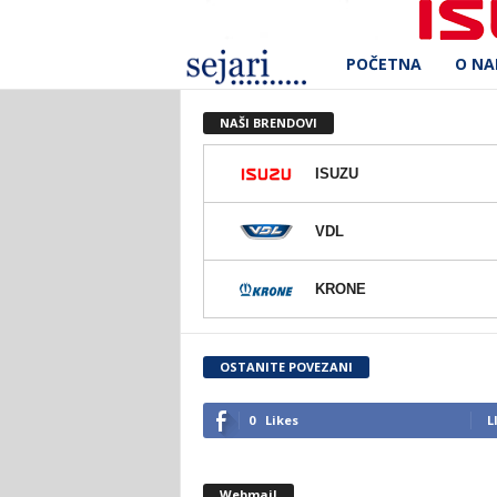
POČETNA
O N
S
e
NAŠI BRENDOVI
j
ISUZU
a
VDL
r
KRONE
i
d
OSTANITE POVEZANI
.
0
Likes
L
o
Webmail