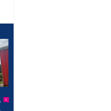
0
a
-