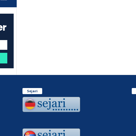
er
Sejari