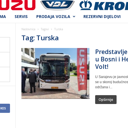
AMA
SERVIS
PRODAJA VOZILA
REZERVNI DIJELOVI
Naslovnica
Tagovi
Turska
Tag: Turska
Predstavlje
u Bosni i H
Volt!
U Sarajevu je javnosti
se u skoroj budućnos
održana i...
Opširnije
IKES