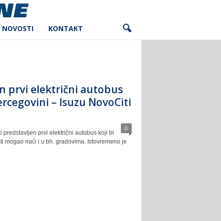
NOVOSTI
KONTAKT
n prvi električni autobus
ercegovini – Isuzu NovoCiti
0
 predstavljen prvi električni autobus koji bi
ti mogao naći i u bh. gradovima. Istovremeno je