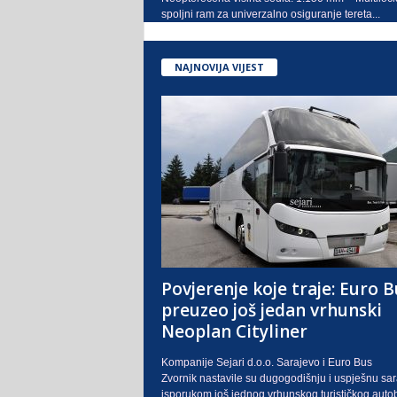
spoljni ram za univerzalno osiguranje tereta...
NAJNOVIJA VIJEST
Povjerenje koje traje: Euro B
preuzeo još jedan vrhunski
Neoplan Cityliner
Kompanije Sejari d.o.o. Sarajevo i Euro Bus
Zvornik nastavile su dugogodišnju i uspješnu sa
isporukom još jednog vrhunskog turističkog auto