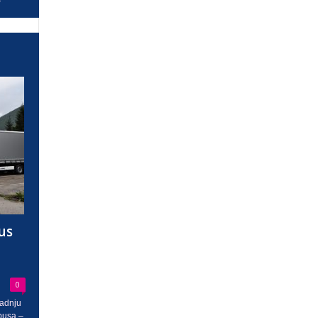
us
0
radnju
busa –