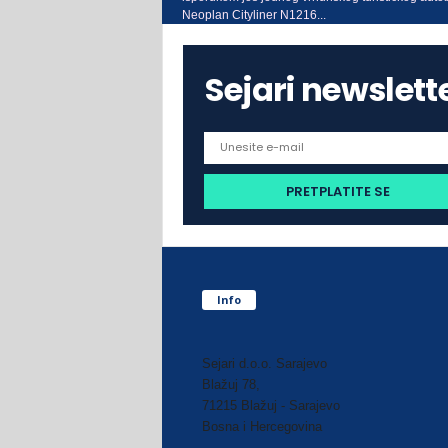
Neoplan Cityliner N1216...
Sejari newslett
Info
Sejari d.o.o. Sarajevo
Blažuj 78,
71215 Blažuj - Sarajevo
Bosna i Hercegovina