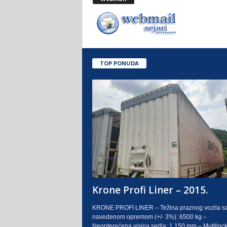
.
o
.
TOP PONUDA
S
a
r
a
j
e
Krone Profi Liner – 2015.
v
KRONE PROFI LINER – Težina praznog vozila s
navedenom opremom (+/- 3%): 6500 kg –
o
Neopterećena visina sedla: 1.150 mm – Multilock