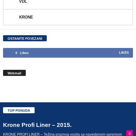
VDL
KRONE
OSTANITE POVEZANI
0
Likes
LIKES
Webmail
TOP PONUDA
Krone Profi Liner – 2015.
0
KRONE PROFI LINER – Težina praznog vozila sa navedenom opremom