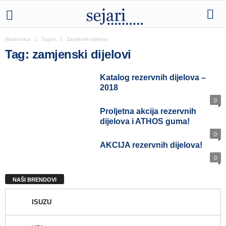
Naslovnica
Tagovi
Zamjenski dijelovi
Tag: zamjenski dijelovi
Katalog rezervnih dijelova –
2018
0
Proljetna akcija rezervnih
dijelova i ATHOS guma!
0
AKCIJA rezervnih dijelova!
0
NAŠI BRENDOVI
ISUZU