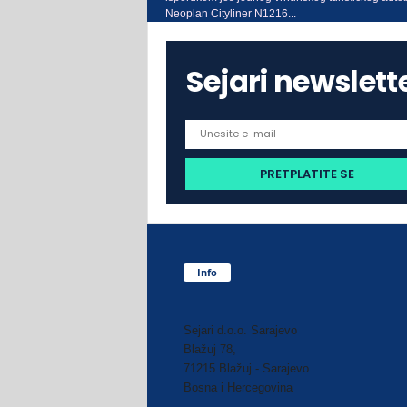
Neoplan Cityliner N1216...
Sejari newslett
Info
Sejari d.o.o. Sarajevo
Blažuj 78,
71215 Blažuj - Sarajevo
Bosna i Hercegovina