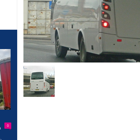
0
a
-