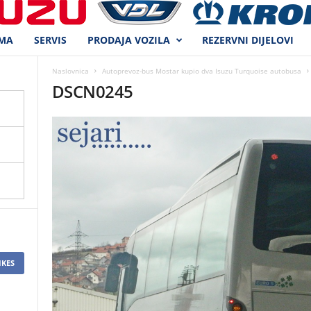
MA
SERVIS
PRODAJA VOZILA
REZERVNI DIJELOVI
Naslovnica
Autoprevoz-bus Mostar kupio dva Isuzu Turquoise autobusa
DSCN0245
IKES