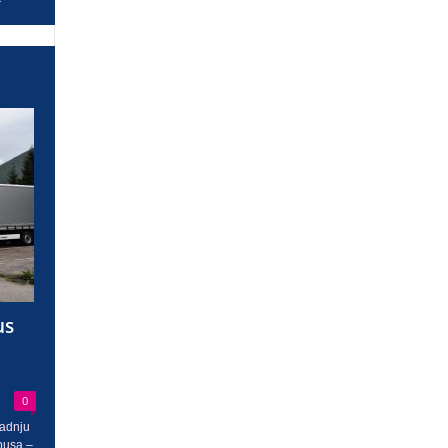
us
0
radnju
busa –