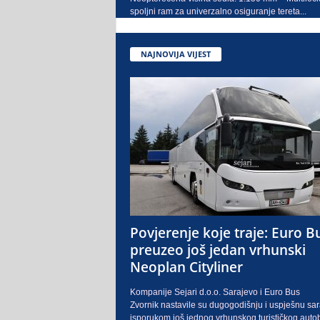
spoljni ram za univerzalno osiguranje tereta...
NAJNOVIJA VIJEST
Povjerenje koje traje: Euro B
preuzeo još jedan vrhunski
Neoplan Cityliner
Kompanije Sejari d.o.o. Sarajevo i Euro Bus
Zvornik nastavile su dugogodišnju i uspješnu sa
isporukom još jednog vrhunskog turističkog auto