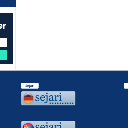
er
Sejari