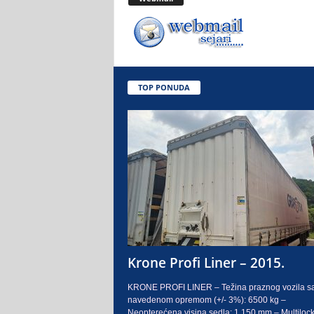
.
o
.
TOP PONUDA
S
a
r
a
j
e
Krone Profi Liner – 2015.
v
KRONE PROFI LINER – Težina praznog vozila s
navedenom opremom (+/- 3%): 6500 kg –
o
Neopterećena visina sedla: 1.150 mm – Multilock