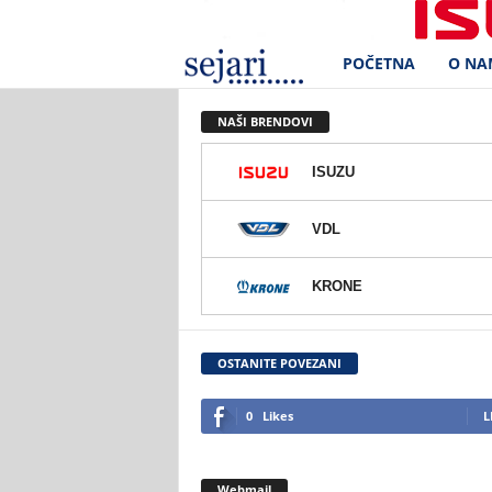
POČETNA
O NA
S
e
NAŠI BRENDOVI
j
ISUZU
a
VDL
r
KRONE
i
d
OSTANITE POVEZANI
.
0
Likes
L
o
Webmail