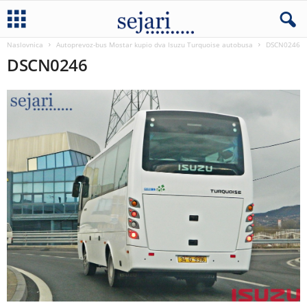
Naslovnica
Autoprevoz-bus Mostar kupio dva Isuzu Turquoise autobusa
DSCN0246
DSCN0246