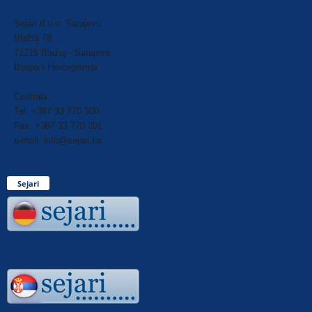
Sejari d.o.o. Sarajevo
Blažuj 78,
71215 Blažuj - Sarajevo
Bosna i Hercegovina
Centrala:
Tel: +387 33 770 300
Fax: +387 33 770 301
e-mail: info@sejari.ba
Sejari