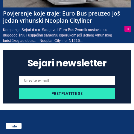
Povjerenje koje traje: Euro Bus preuzeo još
jedan vrhunski Neoplan Cityliner
0
Kompanije Sejari d.o.o. Sarajevo i Euro Bus Zvornik nastavile su
dugogodišnju i uspješnu saradnju isporukom još jednog vrhunskog
turističkog autobusa – Neoplan Cityliner N1216...
Sejari newsletter
Info