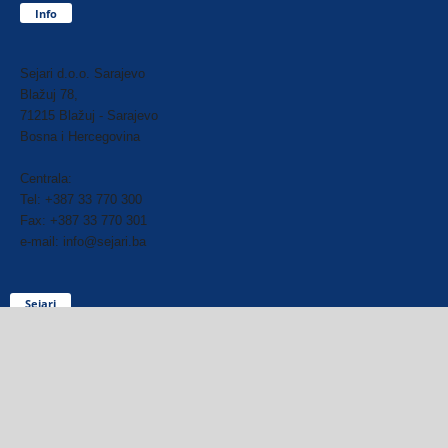
Info
Sejari d.o.o. Sarajevo
Blažuj 78,
71215 Blažuj - Sarajevo
Bosna i Hercegovina
Centrala:
Tel: +387 33 770 300
Fax: +387 33 770 301
e-mail: info@sejari.ba
Sejari