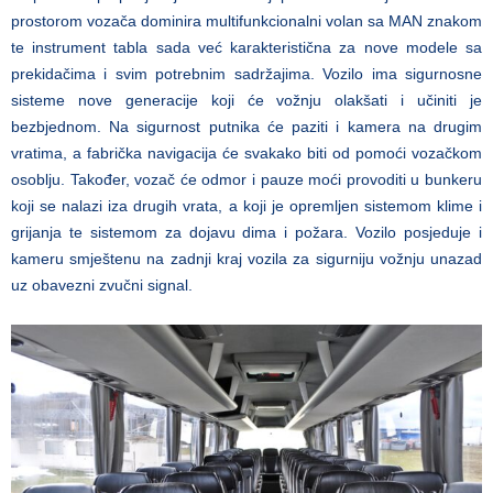
prostorom vozača dominira multifunkcionalni volan sa MAN znakom
te instrument tabla sada već karakteristična za nove modele sa
prekidačima i svim potrebnim sadržajima. Vozilo ima sigurnosne
sisteme nove generacije koji će vožnju olakšati i učiniti je
bezbjednom. Na sigurnost putnika će paziti i kamera na drugim
vratima, a fabrička navigacija će svakako biti od pomoći vozačkom
osoblju. Također, vozač će odmor i pauze moći provoditi u bunkeru
koji se nalazi iza drugih vrata, a koji je opremljen sistemom klime i
grijanja te sistemom za dojavu dima i požara. Vozilo posjeduje i
kameru smještenu na zadnji kraj vozila za sigurniju vožnju unazad
uz obavezni zvučni signal.