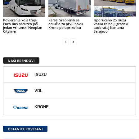
Povjerenje koje traje:
Persel Srebrenik se
Isporučeno 25 Isuzu
Euro Bus preuzeo još
odlučio za prvu novu
vozila za bolji gradski
jedan vrhunski Neoplan
Krone poluprikolicu
saobraćaj Kantona
Cityliner
Sarajevo
NAŠI BRENDOVI
ISUZU
VDL
KRONE
OSTANITE POVEZANI