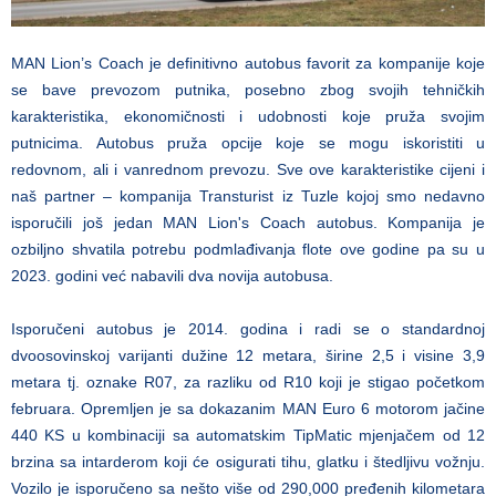
MAN Lion’s Coach je definitivno autobus favorit za kompanije koje
se bave prevozom putnika, posebno zbog svojih tehničkih
karakteristika, ekonomičnosti i udobnosti koje pruža svojim
putnicima. Autobus pruža opcije koje se mogu iskoristiti u
redovnom, ali i vanrednom prevozu. Sve ove karakteristike cijeni i
naš partner – kompanija Transturist iz Tuzle kojoj smo nedavno
isporučili još jedan MAN Lion's Coach autobus. Kompanija je
ozbiljno shvatila potrebu podmlađivanja flote ove godine pa su u
2023. godini već nabavili dva novija autobusa.
Isporučeni autobus je 2014. godina i radi se o standardnoj
dvoosovinskoj varijanti dužine 12 metara, širine 2,5 i visine 3,9
metara tj. oznake R07, za razliku od R10 koji je stigao početkom
februara. Opremljen je sa dokazanim MAN Euro 6 motorom jačine
440 KS u kombinaciji sa automatskim TipMatic mjenjačem od 12
brzina sa intarderom koji će osigurati tihu, glatku i štedljivu vožnju.
Vozilo je isporučeno sa nešto više od 290,000 pređenih kilometara