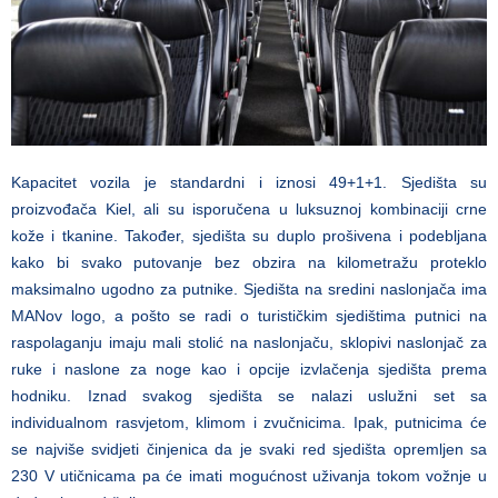
Kapacitet vozila je standardni i iznosi 49+1+1. Sjedišta su
proizvođača Kiel, ali su isporučena u luksuznoj kombinaciji crne
kože i tkanine. Također, sjedišta su duplo prošivena i podebljana
kako bi svako putovanje bez obzira na kilometražu proteklo
maksimalno ugodno za putnike. Sjedišta na sredini naslonjača ima
MANov logo, a pošto se radi o turističkim sjedištima putnici na
raspolaganju imaju mali stolić na naslonjaču, sklopivi naslonjač za
ruke i naslone za noge kao i opcije izvlačenja sjedišta prema
hodniku. Iznad svakog sjedišta se nalazi uslužni set sa
individualnom rasvjetom, klimom i zvučnicima. Ipak, putnicima će
se najviše svidjeti činjenica da je svaki red sjedišta opremljen sa
230 V utičnicama pa će imati mogućnost uživanja tokom vožnje u