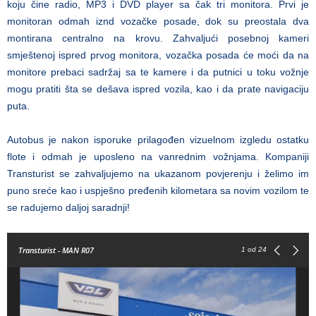
koju čine radio, MP3 i DVD player sa čak tri monitora. Prvi je
monitoran odmah iznd vozačke posade, dok su preostala dva
montirana centralno na krovu. Zahvaljući posebnoj kameri
smještenoj ispred prvog monitora, vozačka posada će moći da na
monitore prebaci sadržaj sa te kamere i da putnici u toku vožnje
mogu pratiti šta se dešava ispred vozila, kao i da prate navigaciju
puta.
Autobus je nakon isporuke prilagođen vizuelnom izgledu ostatku
flote i odmah je uposleno na vanrednim vožnjama. Kompaniji
Transturist se zahvaljujemo na ukazanom povjerenju i želimo im
puno sreće kao i uspješno pređenih kilometara sa novim vozilom te
se radujemo daljoj saradnji!
Transturist - MAN R07
1
od 24