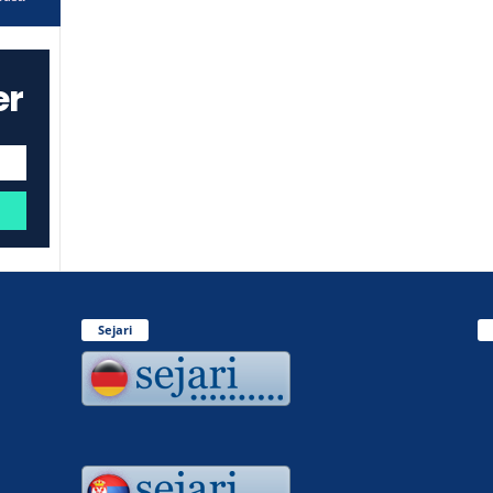
er
Sejari