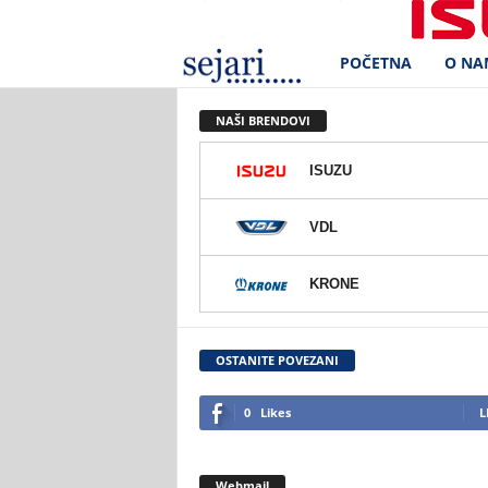
POČETNA
O NA
S
e
NAŠI BRENDOVI
j
ISUZU
a
VDL
r
KRONE
i
d
OSTANITE POVEZANI
.
0
Likes
L
o
Webmail