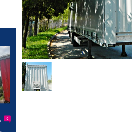
0
a
-