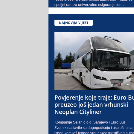
spoljni ram za univerzalno osiguranje tereta...
NAJNOVIJA VIJEST
Povjerenje koje traje: Euro B
preuzeo još jedan vrhunski
Neoplan Cityliner
Kompanije Sejari d.o.o. Sarajevo i Euro Bus
Zvornik nastavile su dugogodišnju i uspješnu sa
isporukom još jednog vrhunskog turističkog auto