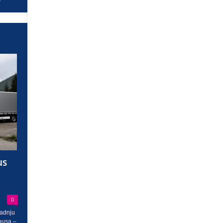
us
0
radnju
busa –