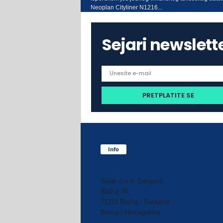
Neoplan Cityliner N1216...
Sejari newslett
Info
Sejari d.o.o. Sarajevo
Blažuj 78,
71215 Blažuj - Sarajevo
Bosna i Hercegovina