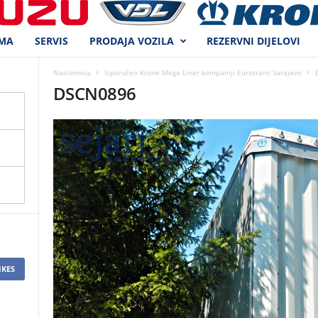
MA
SERVIS
PRODAJA VOZILA
REZERVNI DIJELOVI
Naslovnica
Isporučen Krone Mega Liner kompaniji Eurotrans Sarajevo
DSCN0896
IKES