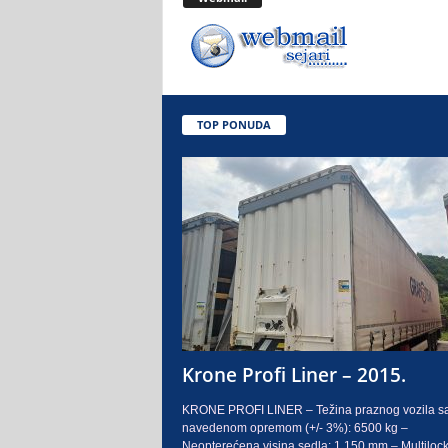
.
o
.
TOP PONUDA
S
a
r
a
j
e
Krone Profi Liner – 2015.
v
KRONE PROFI LINER – Težina praznog vozila s
navedenom opremom (+/- 3%): 6500 kg –
o
Neopterećena visina sedla: 1.150 mm – Multilock