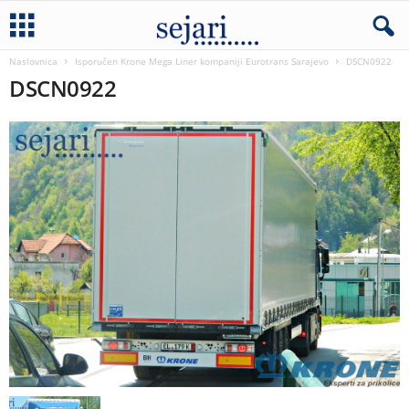
Naslovnica
Isporučen Krone Mega Liner kompaniji Eurotrans Sarajevo
DSCN0922
DSCN0922