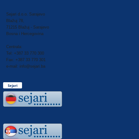
Sejari d.o.o. Sarajevo
Blažuj 78,
71215 Blažuj - Sarajevo
Bosna i Hercegovina
Centrala:
Tel: +387 33 770 300
Fax: +387 33 770 301
e-mail: info@sejari.ba
Sejari