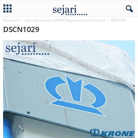
Naslovnica
Isporučen poseban KRONE Mega Liner za Almy Zenica
DSCN1029
DSCN1029