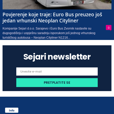
Povjerenje koje traje: Euro Bus preuzeo još
jedan vrhunski Neoplan Cityliner
0
Kompanije Sejari d.o.o. Sarajevo i Euro Bus Zvornik nastavile su
dugogodišnju i uspješnu saradnju isporukom još jednog vrhunskog
turističkog autobusa – Neoplan Cityliner N1216...
Sejari newsletter
Info