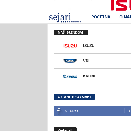
POČETNA
O NA
S
e
NAŠI BRENDOVI
j
ISUZU
a
VDL
r
KRONE
i
d
OSTANITE POVEZANI
.
0
Likes
L
o
Webmail