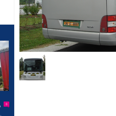
0
a
-