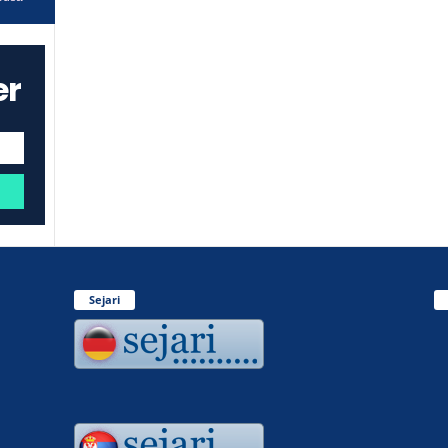
er
Sejari