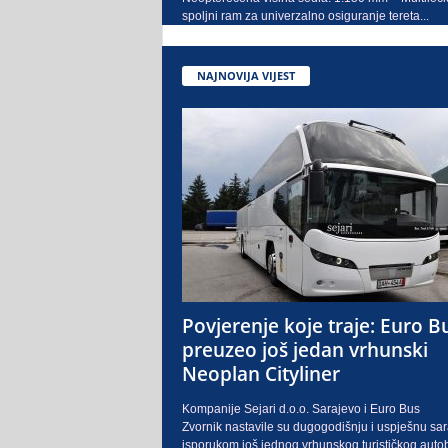
spoljni ram za univerzalno osiguranje tereta...
NAJNOVIJA VIJEST
Povjerenje koje traje: Euro B
preuzeo još jedan vrhunski
Neoplan Cityliner
Kompanije Sejari d.o.o. Sarajevo i Euro Bus
Zvornik nastavile su dugogodišnju i uspješnu sa
isporukom još jednog vrhunskog turističkog auto