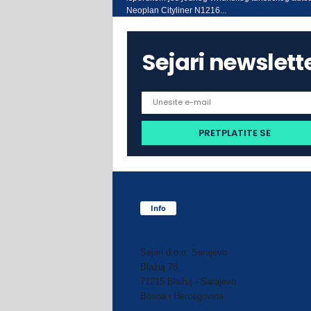
Neoplan Cityliner N1216...
Sejari newslett
Info
Sejari d.o.o. Sarajevo
Blažuj 78,
71215 Blažuj - Sarajevo
Bosna i Hercegovina