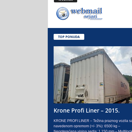
.
o
.
TOP PONUDA
S
a
r
a
j
e
Krone Profi Liner – 2015.
v
KRONE PROFI LINER – Težina praznog vozila s
navedenom opremom (+/- 3%): 6500 kg –
o
Neopterećena visina sedla: 1.150 mm – Multilock