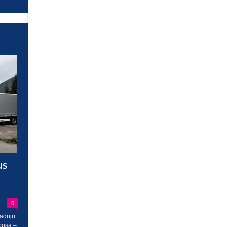
us
0
radnju
busa –