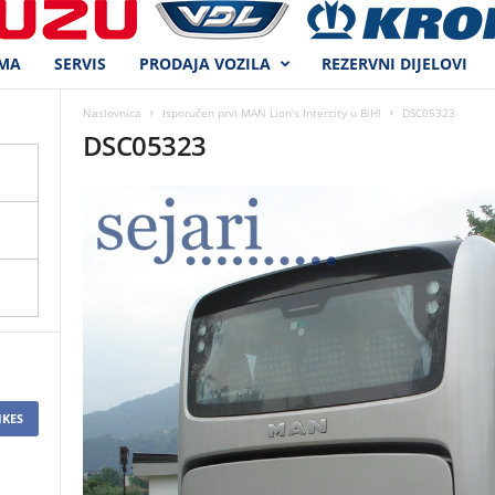
MA
SERVIS
PRODAJA VOZILA
REZERVNI DIJELOVI
Naslovnica
Isporučen prvi MAN Lion's Intercity u BiH!
DSC05323
DSC05323
IKES