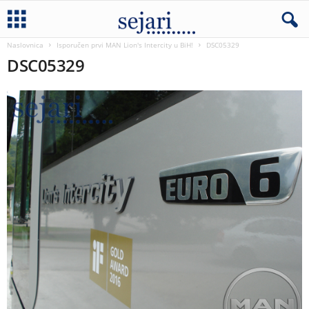
Naslovnica
Isporučen prvi MAN Lion's Intercity u BiH!
DSC05329
DSC05329