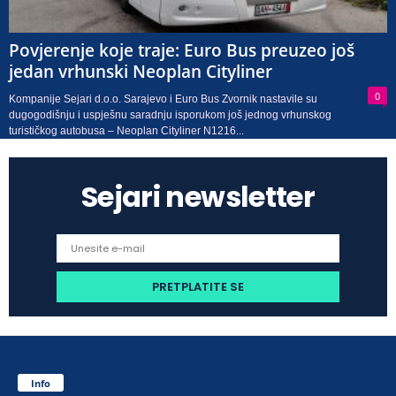
Povjerenje koje traje: Euro Bus preuzeo još
jedan vrhunski Neoplan Cityliner
0
Kompanije Sejari d.o.o. Sarajevo i Euro Bus Zvornik nastavile su
dugogodišnju i uspješnu saradnju isporukom još jednog vrhunskog
turističkog autobusa – Neoplan Cityliner N1216...
Sejari newsletter
Info