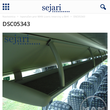
Naslovnica
Isporučen prvi MAN Lion's Intercity u BiH!
DSC05343
DSC05343