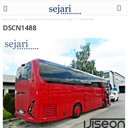
Naslovnica
Isporučen prvi Viseon autobus u BiH
DSCN1488
DSCN1488