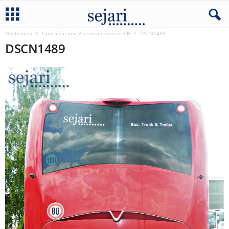
Naslovnica
Isporučen prvi Viseon autobus u BiH
DSCN1489
DSCN1489