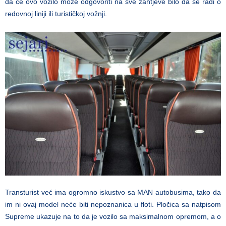
da će ovo vozilo može odgovoriti na sve zahtjeve bilo da se radi o
redovnoj liniji ili turističkoj vožnji.
Transturist već ima ogromno iskustvo sa MAN autobusima, tako da
im ni ovaj model neće biti nepoznanica u floti. Pločica sa natpisom
Supreme ukazuje na to da je vozilo sa maksimalnom opremom, a o