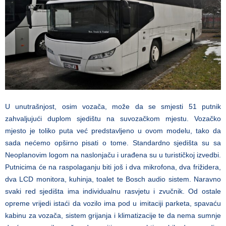
U unutrašnjost, osim vozača, može da se smjesti 51 putnik
zahvaljujući duplom sjedištu na suvozačkom mjestu. Vozačko
mjesto je toliko puta već predstavljeno u ovom modelu, tako da
sada nećemo opširno pisati o tome. Standardno sjedišta su sa
Neoplanovim logom na naslonjaču i urađena su u turističkoj izvedbi.
Putnicima će na raspolaganju biti još i dva mikrofona, dva frižidera,
dva LCD monitora, kuhinja, toalet te Bosch audio sistem. Naravno
svaki red sjedišta ima individualnu rasvjetu i zvučnik. Od ostale
opreme vrijedi istaći da vozilo ima pod u imitaciji parketa, spavaću
kabinu za vozača, sistem grijanja i klimatizacije te da nema sumnje