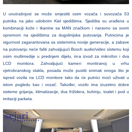
U unutrašnjost se može smjestiti osim vozača i suvozača 53
putnika na jako udobnim Kiel sjedištima. Sjedišta su urađena u
kombinaciji kože i tkanine sa MAN značkom i naravno sa svom
opremom na sjedištima za dugolinijska putovanja. Putnicima je
sigurnost zagarantovana sa sistemima novije generacije, a zabave
na putovanju neće faliti zahvaljujući Bosch audio/video sistemu koji
osim multimedije u prednjem dijelu, ima izvod za mikrofon i dva
LCD monitora. Zahvaljujući kameri montiranoj u vrhu
vjetrobranskog stakla, posada može pustiti snimak onoga što je
ispred vozila na LCD monitore tako da će putnici moći uživati u
istom pogledu kao i vozač. Također, vozilo ima izuzetno dobre
sisteme grijanja, klimatizacije, dva frižidera, kuhinju, toalet i pod u
imitaciji parketa.