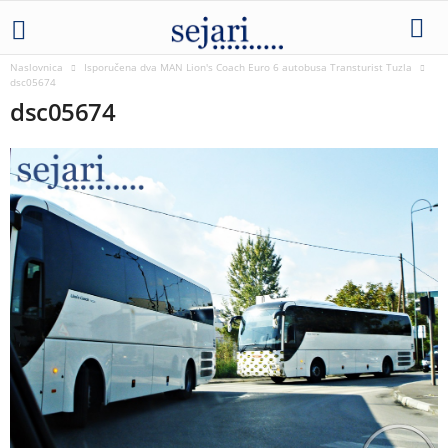
Naslovnica
Isporučena dva MAN Lion's Coach Euro 6 autobusa Transturist Tuzla
dsc05674
dsc05674