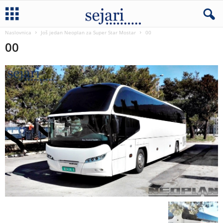
Naslovnica
Još jedan Neoplan za Super Star Mostar
00
00