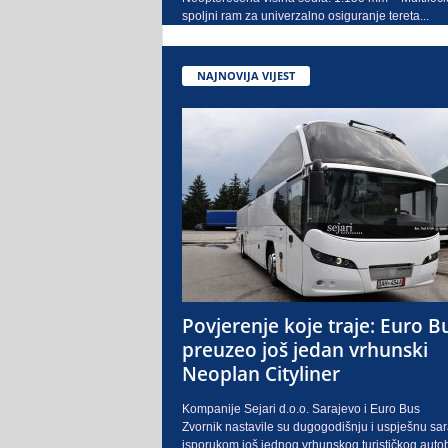
spoljni ram za univerzalno osiguranje tereta...
NAJNOVIJA VIJEST
Povjerenje koje traje: Euro B
preuzeo još jedan vrhunski
Neoplan Cityliner
Kompanije Sejari d.o.o. Sarajevo i Euro Bus
Zvornik nastavile su dugogodišnju i uspješnu sa
isporukom još jednog vrhunskog turističkog auto