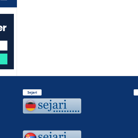
er
Sejari