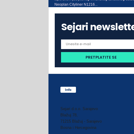
Neoplan Cityliner N1216...
Sejari newslett
Info
Sejari d.o.o. Sarajevo
Blažuj 78,
71215 Blažuj - Sarajevo
Bosna i Hercegovina