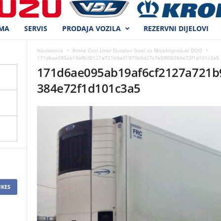
MA
SERVIS
PRODAJA VOZILA
REZERVNI DIJELOVI
Naslovnica
Krone Cool Liner Duoplex Steel za Mlijekoprodukt DOO
171d6ae095ab19af6cf2127a721b9a31979b0d27c7e5f800384e72f1d101c3a5
171d6ae095ab19af6cf2127a721b
384e72f1d101c3a5
IKES