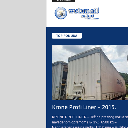
.
o
.
TOP PONUDA
S
a
r
a
j
e
Krone Profi Liner – 2015.
v
KRONE PROFI LINER – Težina praznog vozila s
navedenom opremom (+/- 3%): 6500 kg –
o
Neopterećena visina sedla: 1.150 mm – Multilock