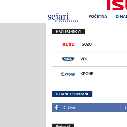
POČETNA
O NA
S
e
NAŠI BRENDOVI
j
ISUZU
a
VDL
r
KRONE
i
d
OSTANITE POVEZANI
.
0
Likes
L
o
Webmail