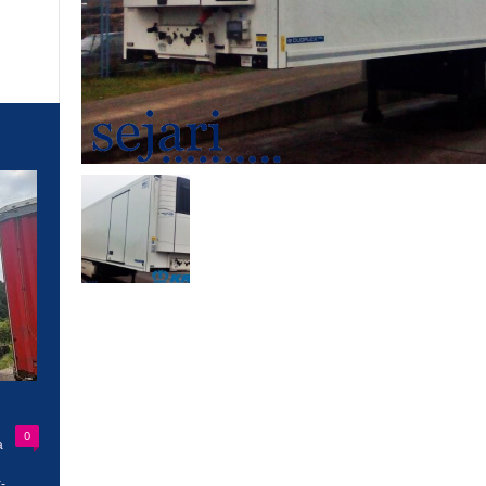
0
a
-