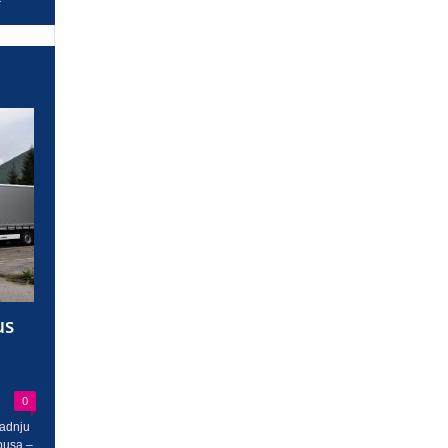
us
0
radnju
busa –