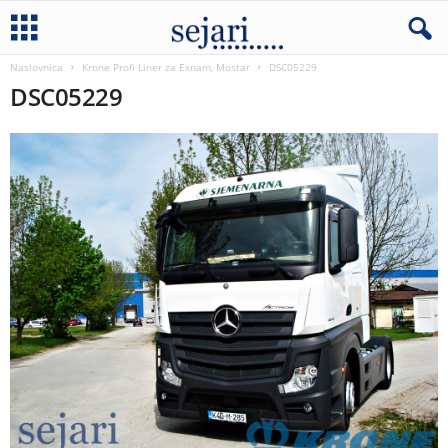
Naslovnica
Krone Profi Liner za Exnam, Mostar
DSC05229
DSC05229