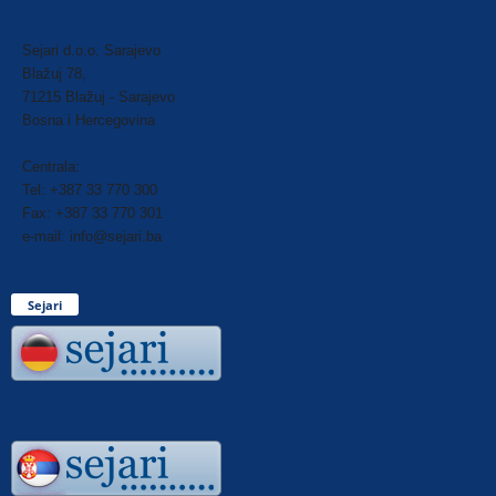
Sejari d.o.o. Sarajevo
Blažuj 78,
71215 Blažuj - Sarajevo
Bosna i Hercegovina
Centrala:
Tel: +387 33 770 300
Fax: +387 33 770 301
e-mail: info@sejari.ba
Sejari