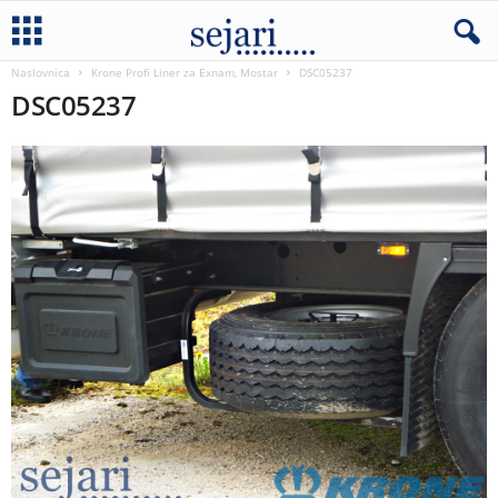
Naslovnica
Krone Profi Liner za Exnam, Mostar
DSC05237
DSC05237