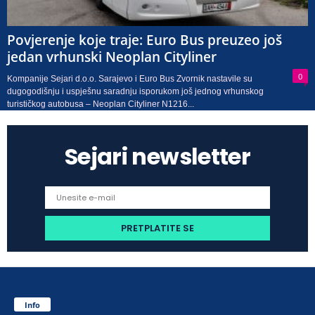
Povjerenje koje traje: Euro Bus preuzeo još
jedan vrhunski Neoplan Cityliner
0
Kompanije Sejari d.o.o. Sarajevo i Euro Bus Zvornik nastavile su
dugogodišnju i uspješnu saradnju isporukom još jednog vrhunskog
turističkog autobusa – Neoplan Cityliner N1216...
Sejari newsletter
Info