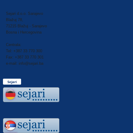
Sejari d.o.o. Sarajevo
Blažuj 78,
71215 Blažuj - Sarajevo
Bosna i Hercegovina
Centrala:
Tel: +387 33 770 300
Fax: +387 33 770 301
e-mail: info@sejari.ba
Sejari