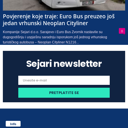
Povjerenje koje traje: Euro Bus preuzeo još
jedan vrhunski Neoplan Cityliner
0
Kompanije Sejari d.o.o. Sarajevo i Euro Bus Zvornik nastavile su
dugogodišnju i uspješnu saradnju isporukom još jednog vrhunskog
turističkog autobusa – Neoplan Cityliner N1216...
Sejari newsletter
Info