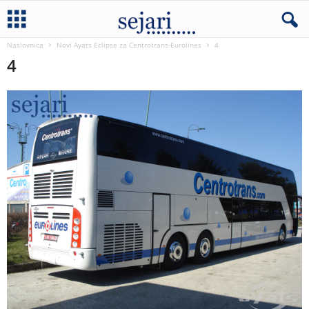
Naslovnica
Novi Ayats Eclipse za Centrotrans-Eurolines
4
4