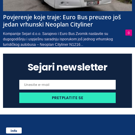
Povjerenje koje traje: Euro Bus preuzeo još
jedan vrhunski Neoplan Cityliner
0
Kompanije Sejari d.o.o. Sarajevo i Euro Bus Zvornik nastavile su
dugogodišnju i uspješnu saradnju isporukom još jednog vrhunskog
turističkog autobusa – Neoplan Cityliner N1216...
Sejari newsletter
Info