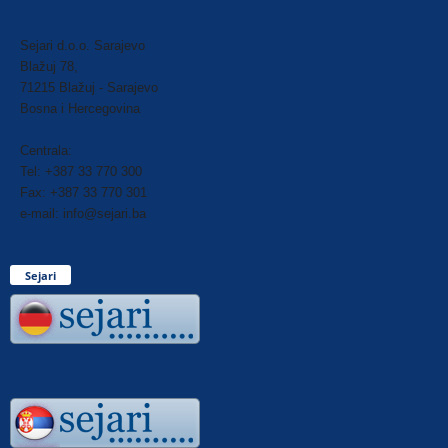
Sejari d.o.o. Sarajevo
Blažuj 78,
71215 Blažuj - Sarajevo
Bosna i Hercegovina
Centrala:
Tel: +387 33 770 300
Fax: +387 33 770 301
e-mail: info@sejari.ba
Sejari