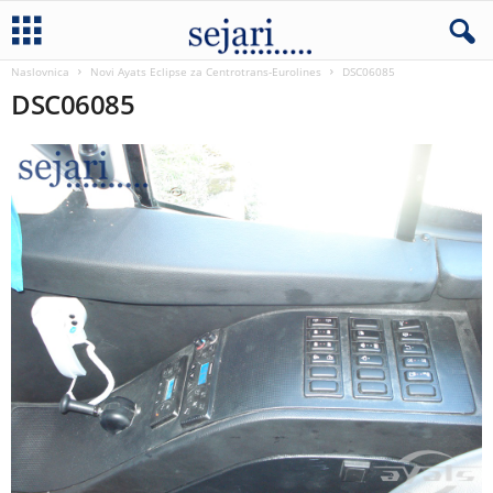
Naslovnica
Novi Ayats Eclipse za Centrotrans-Eurolines
DSC06085
DSC06085