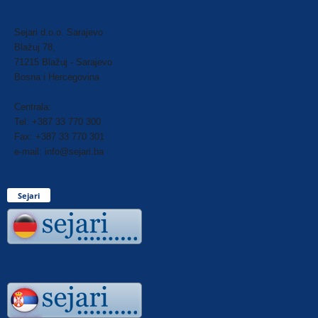
Sejari d.o.o. Sarajevo
Blažuj 78,
71215 Blažuj - Sarajevo
Bosna i Hercegovina
Centrala:
Tel: +387 33 770 300
Fax: +387 33 770 301
e-mail: info@sejari.ba
Sejari