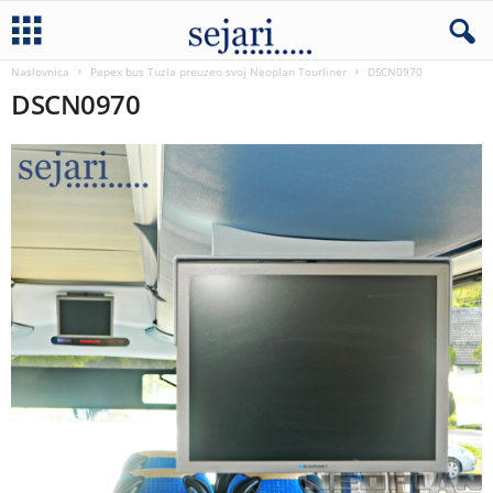
Naslovnica
Pepex bus Tuzla preuzeo svoj Neoplan Tourliner
DSCN0970
DSCN0970