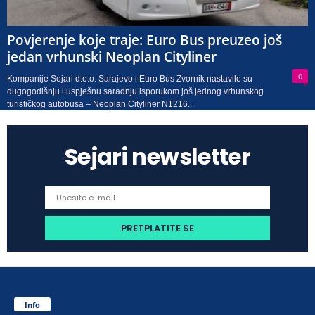
Povjerenje koje traje: Euro Bus preuzeo još
jedan vrhunski Neoplan Cityliner
0
Kompanije Sejari d.o.o. Sarajevo i Euro Bus Zvornik nastavile su
dugogodišnju i uspješnu saradnju isporukom još jednog vrhunskog
turističkog autobusa – Neoplan Cityliner N1216...
Sejari newsletter
Info