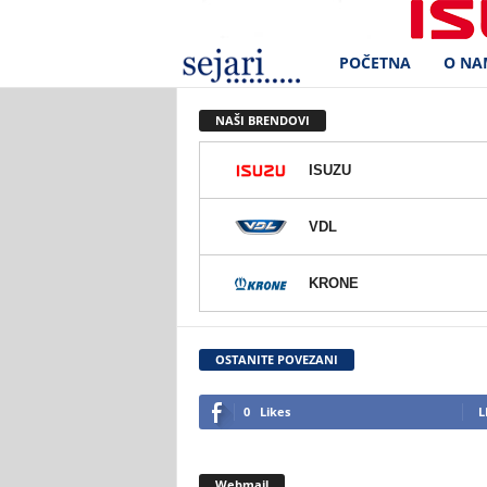
POČETNA
O NA
S
e
NAŠI BRENDOVI
j
ISUZU
a
VDL
r
KRONE
i
d
OSTANITE POVEZANI
.
0
Likes
L
o
Webmail