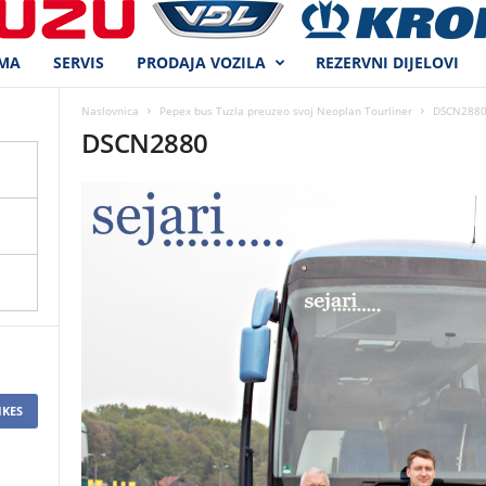
MA
SERVIS
PRODAJA VOZILA
REZERVNI DIJELOVI
Naslovnica
Pepex bus Tuzla preuzeo svoj Neoplan Tourliner
DSCN288
DSCN2880
IKES