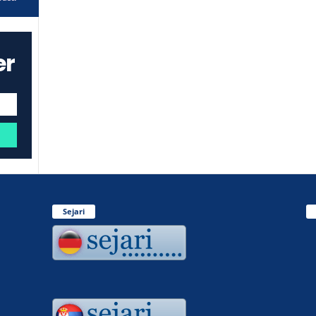
er
Sejari