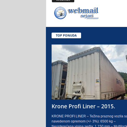
.
o
.
TOP PONUDA
S
a
r
a
j
e
Krone Profi Liner – 2015.
v
KRONE PROFI LINER – Težina praznog vozila s
navedenom opremom (+/- 3%): 6500 kg –
o
Neopterećena visina sedla: 1.150 mm – Multilock