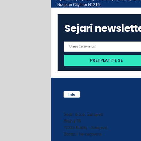
Neoplan Cityliner N1216...
Sejari newslett
Info
Sejari d.o.o. Sarajevo
Blažuj 78,
71215 Blažuj - Sarajevo
Bosna i Hercegovina