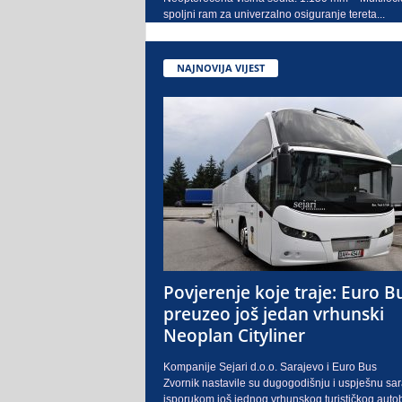
spoljni ram za univerzalno osiguranje tereta...
NAJNOVIJA VIJEST
Povjerenje koje traje: Euro B
preuzeo još jedan vrhunski
Neoplan Cityliner
Kompanije Sejari d.o.o. Sarajevo i Euro Bus
Zvornik nastavile su dugogodišnju i uspješnu sa
isporukom još jednog vrhunskog turističkog auto