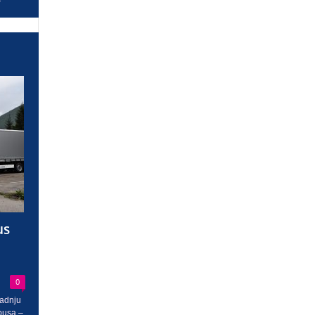
us
0
radnju
busa –