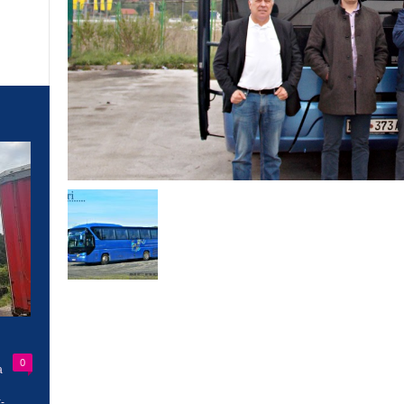
0
a
-