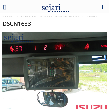
Naslovnica
Pet novih Isuzu autobusa za Centrotrans-Eurolines
DSCN1633
DSCN1633