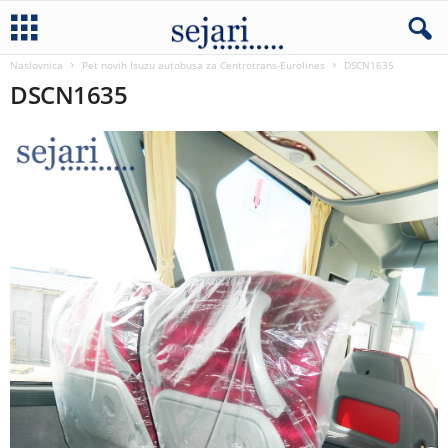
Naslovnica
Pet novih Isuzu autobusa za Centrotrans-Eurolines
DSCN1635
DSCN1635