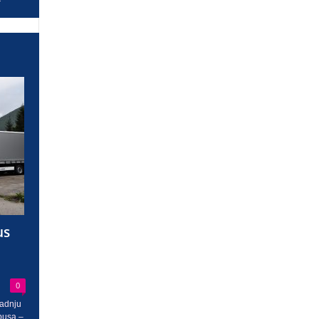
us
0
radnju
busa –