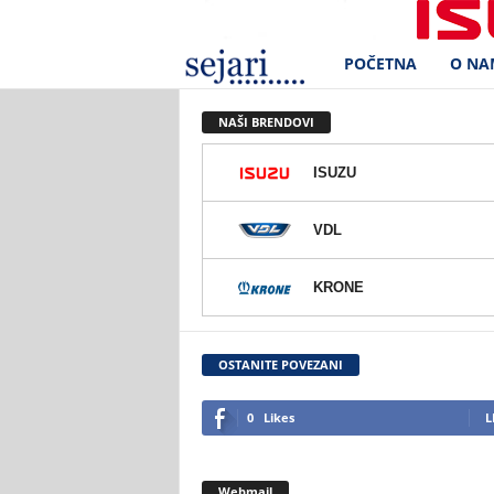
POČETNA
O NA
S
e
NAŠI BRENDOVI
j
ISUZU
a
VDL
r
KRONE
i
d
OSTANITE POVEZANI
.
0
Likes
L
o
Webmail