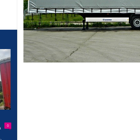
0
a
-