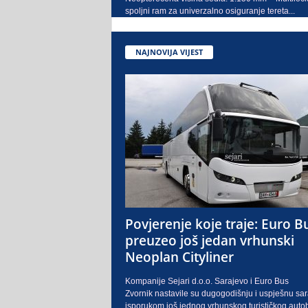
spoljni ram za univerzalno osiguranje tereta...
NAJNOVIJA VIJEST
Povjerenje koje traje: Euro B
preuzeo još jedan vrhunski
Neoplan Cityliner
Kompanije Sejari d.o.o. Sarajevo i Euro Bus
Zvornik nastavile su dugogodišnju i uspješnu sa
isporukom još jednog vrhunskog turističkog auto