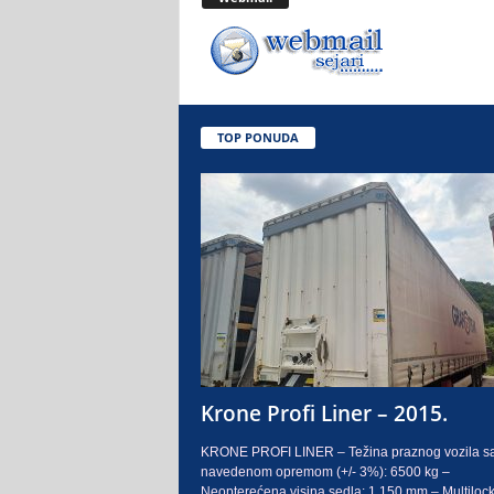
.
o
.
TOP PONUDA
S
a
r
a
j
e
Krone Profi Liner – 2015.
v
KRONE PROFI LINER – Težina praznog vozila s
navedenom opremom (+/- 3%): 6500 kg –
o
Neopterećena visina sedla: 1.150 mm – Multilock