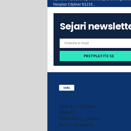
Neoplan Cityliner N1216...
Sejari newslett
Info
Sejari d.o.o. Sarajevo
Blažuj 78,
71215 Blažuj - Sarajevo
Bosna i Hercegovina