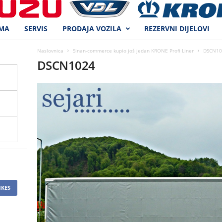
MA
SERVIS
PRODAJA VOZILA
REZERVNI DIJELOVI
Naslovnica
Sinan-commerce kupio još jedan KRONE Profi Liner
DSCN10
DSCN1024
IKES