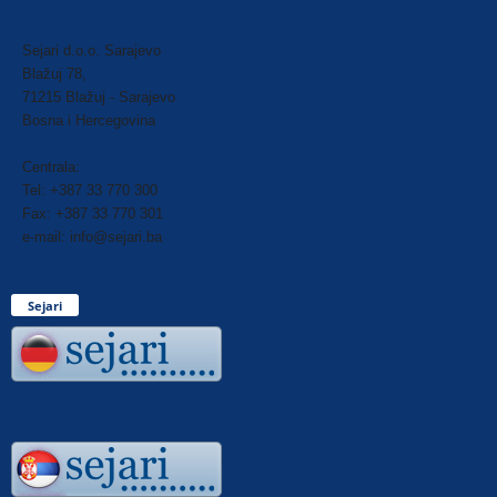
Sejari d.o.o. Sarajevo
Blažuj 78,
71215 Blažuj - Sarajevo
Bosna i Hercegovina
Centrala:
Tel: +387 33 770 300
Fax: +387 33 770 301
e-mail: info@sejari.ba
Sejari