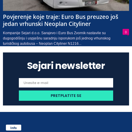
Povjerenje koje traje: Euro Bus preuzeo još
jedan vrhunski Neoplan Cityliner
0
Kompanije Sejari d.o.o. Sarajevo i Euro Bus Zvornik nastavile su
dugogodišnju i uspješnu saradnju isporukom još jednog vrhunskog
turističkog autobusa – Neoplan Cityliner N1216...
Sejari newsletter
Info