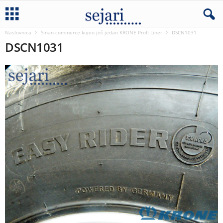
Naslovnica
Sinan-commerce kupio još jedan KRONE Profi Liner
DSCN1031
DSCN1031