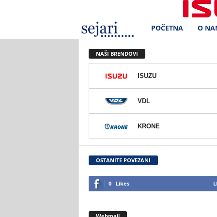
POČETNA
O NA
S
e
NAŠI BRENDOVI
j
ISUZU
a
VDL
r
KRONE
i
d
OSTANITE POVEZANI
.
0
Likes
L
o
Webmail