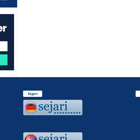
er
Sejari