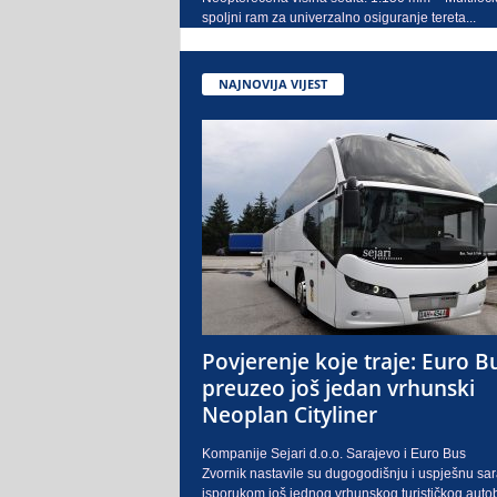
spoljni ram za univerzalno osiguranje tereta...
NAJNOVIJA VIJEST
Povjerenje koje traje: Euro B
preuzeo još jedan vrhunski
Neoplan Cityliner
Kompanije Sejari d.o.o. Sarajevo i Euro Bus
Zvornik nastavile su dugogodišnju i uspješnu sa
isporukom još jednog vrhunskog turističkog auto