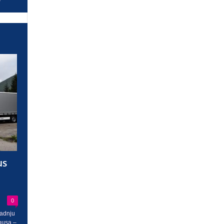
us
0
radnju
busa –