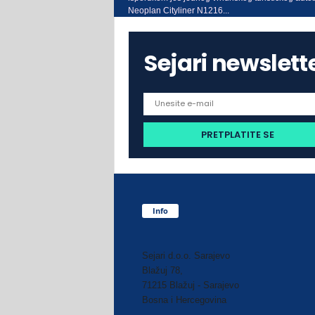
Neoplan Cityliner N1216...
Sejari newslett
Info
Sejari d.o.o. Sarajevo
Blažuj 78,
71215 Blažuj - Sarajevo
Bosna i Hercegovina