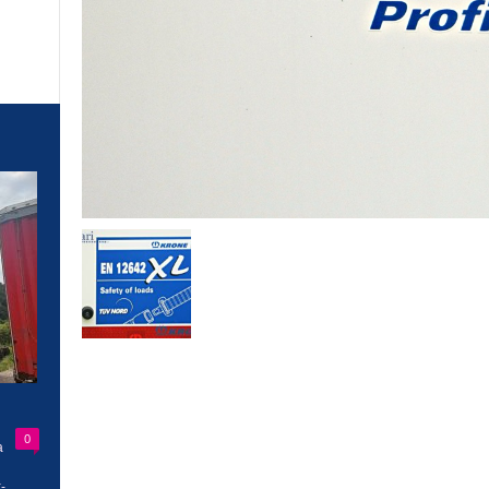
0
a
-