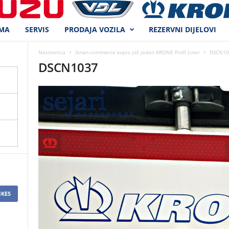
MA
SERVIS
PRODAJA VOZILA
REZERVNI DIJELOVI
Naslovnica
Sinan-commerce kupio još jedan KRONE Profi Liner
DSCN10
DSCN1037
IKES