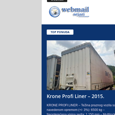
.
o
.
TOP PONUDA
S
a
r
a
j
e
Krone Profi Liner – 2015.
v
KRONE PROFI LINER – Težina praznog vozila s
navedenom opremom (+/- 3%): 6500 kg –
o
Neopterećena visina sedla: 1.150 mm – Multilock