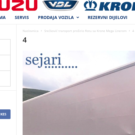
MA
SERVIS
PRODAJA VOZILA
REZERVNI DIJELOVI
Naslovnica
Srećković transport proširio flotu sa Krone Mega Linerom
4
4
IKES