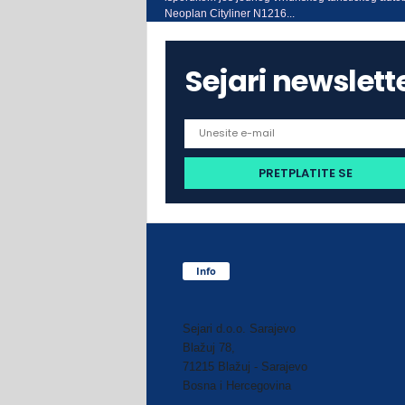
Neoplan Cityliner N1216...
Sejari newslett
Info
Sejari d.o.o. Sarajevo
Blažuj 78,
71215 Blažuj - Sarajevo
Bosna i Hercegovina