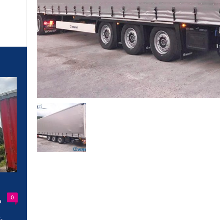
0
a
-