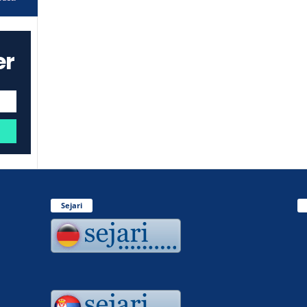
er
Sejari