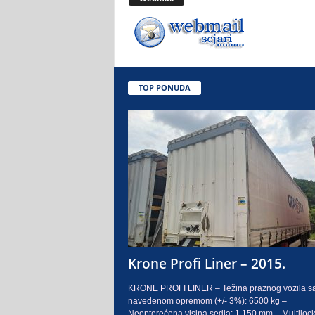
.
o
.
TOP PONUDA
S
a
r
a
j
e
Krone Profi Liner – 2015.
v
KRONE PROFI LINER – Težina praznog vozila s
navedenom opremom (+/- 3%): 6500 kg –
o
Neopterećena visina sedla: 1.150 mm – Multilock