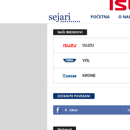
POČETNA
O NA
S
e
NAŠI BRENDOVI
j
ISUZU
a
VDL
r
KRONE
i
d
OSTANITE POVEZANI
.
0
Likes
L
o
Webmail