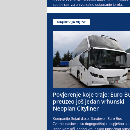
spoljni ram za univerzalno osiguranje tereta...
NAJNOVIJA VIJEST
Povjerenje koje traje: Euro B
preuzeo još jedan vrhunski
Neoplan Cityliner
Kompanije Sejari d.o.o. Sarajevo i Euro Bus
Zvornik nastavile su dugogodišnju i uspješnu sa
isporukom još jednog vrhunskog turističkog auto