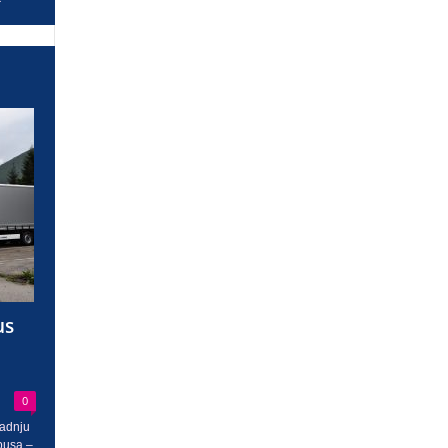
us
0
radnju
busa –