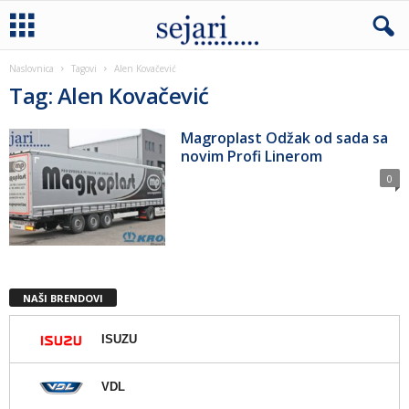
Naslovnica
Tagovi
Alen Kovačević
Tag: Alen Kovačević
Magroplast Odžak od sada sa
novim Profi Linerom
0
NAŠI BRENDOVI
ISUZU
VDL