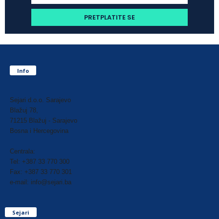
Info
Sejari d.o.o. Sarajevo
Blažuj 78,
71215 Blažuj - Sarajevo
Bosna i Hercegovina
Centrala:
Tel: +387 33 770 300
Fax: +387 33 770 301
e-mail: info@sejari.ba
Sejari