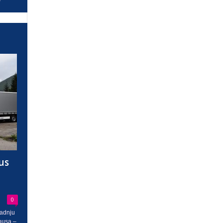
us
0
radnju
busa –