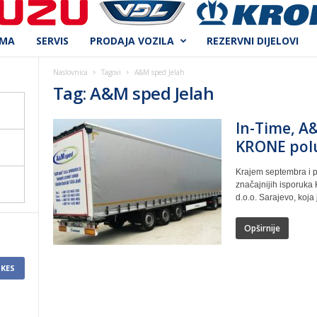
AMA
SERVIS
PRODAJA VOZILA
REZERVNI DIJELOVI
Naslovnica
Tagovi
A&M sped Jelah
Tag: A&M sped Jelah
In-Time, A&
KRONE pol
Krajem septembra i p
značajnijih isporuka
d.o.o. Sarajevo, koja 
Opširnije
IKES