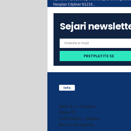
Neoplan Cityliner N1216...
Sejari newslett
Info
Sejari d.o.o. Sarajevo
Blažuj 78,
71215 Blažuj - Sarajevo
Bosna i Hercegovina