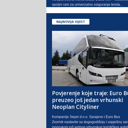
spoljni ram za univerzalno osiguranje tereta...
NAJNOVIJA VIJEST
Povjerenje koje traje: Euro B
preuzeo još jedan vrhunski
Neoplan Cityliner
Kompanije Sejari d.o.o. Sarajevo i Euro Bus
Zvornik nastavile su dugogodišnju i uspješnu sa
isporukom još jednog vrhunskog turističkog auto