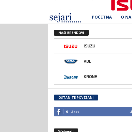
POČETNA
O N
S
e
NAŠI BRENDOVI
j
ISUZU
a
VDL
r
KRONE
i
d
OSTANITE POVEZANI
.
0
Likes
L
o
Webmail