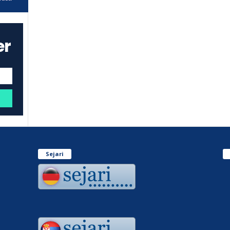
er
Sejari