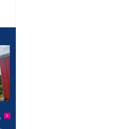
0
a
-