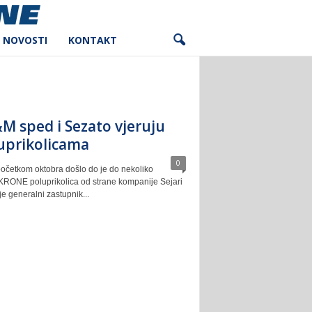
NOVOSTI
KONTAKT
M sped i Sezato vjeruju
uprikolicama
0
očetkom oktobra došlo do je do nekoliko
 KRONE poluprikolica od strane kompanije Sejari
je generalni zastupnik...