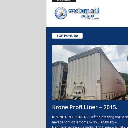
.
o
.
TOP PONUDA
S
a
r
a
j
e
Krone Profi Liner – 2015.
v
KRONE PROFI LINER – Težina praznog vozila s
navedenom opremom (+/- 3%): 6500 kg –
o
Neopterećena visina sedla: 1.150 mm – Multilock