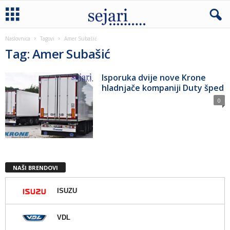
Naslovnica
Tagovi
Amer Subašić
Tag: Amer Subašić
Isporuka dvije nove Krone
hladnjače kompaniji Duty šped
0
NAŠI BRENDOVI
ISUZU
VDL