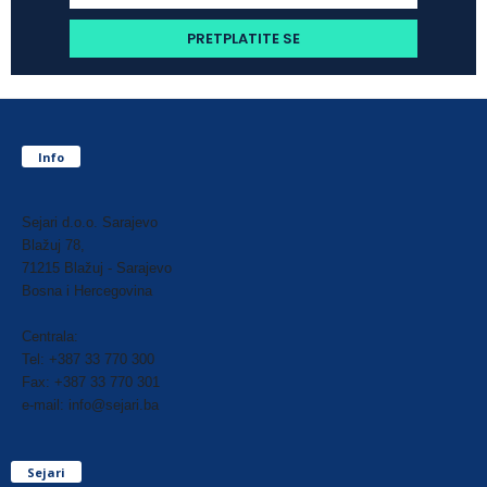
Info
Sejari d.o.o. Sarajevo
Blažuj 78,
71215 Blažuj - Sarajevo
Bosna i Hercegovina
Centrala:
Tel: +387 33 770 300
Fax: +387 33 770 301
e-mail: info@sejari.ba
Sejari