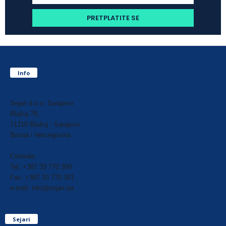
Info
Sejari d.o.o. Sarajevo
Blažuj 78,
71215 Blažuj - Sarajevo
Bosna i Hercegovina
Centrala:
Tel: +387 33 770 300
Fax: +387 33 770 301
e-mail: info@sejari.ba
Sejari