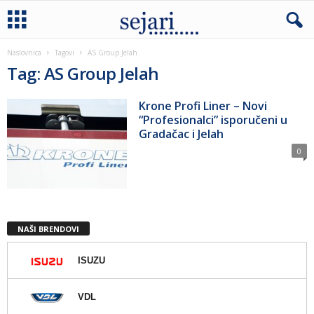
Naslovnica
Tagovi
AS Group Jelah
Tag: AS Group Jelah
Krone Profi Liner – Novi
“Profesionalci” isporučeni u
Gradačac i Jelah
0
NAŠI BRENDOVI
ISUZU
VDL